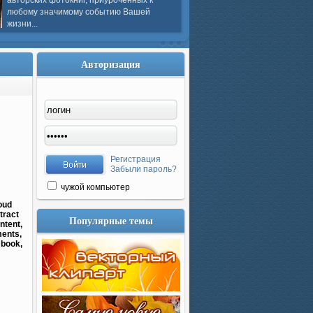
авторских фотокниг, приуроченных к
любому значимому событию Вашей
жизни...
Авторизация
Регистрация
Забыли пароль?
чужой компьютер
oud
tract
Популярные темы
ntent,
ments,
 book,