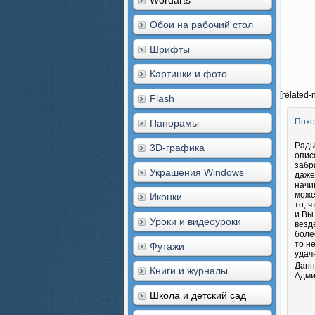
Wordarts
Обои на рабочий стол
Шрифты
Картинки и фото
[related-
Flash
Похо
Панорамы
Рады
3D-графика
опис
забр
Украшения Windows
даже
начи
може
Иконки
то, 
и Вы
Уроки и видеоуроки
везд
боле
то н
Футажи
удач
Данн
Книги и журналы
Адми
Школа и детский сад