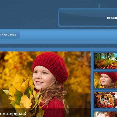
тная связь
о материала!