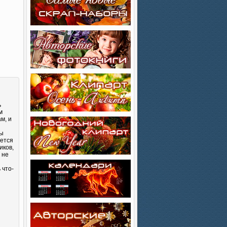
ь
м
м, и
Вы
яется
иков,
 не
 что-