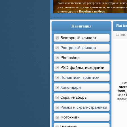
Высококачественный растровый и векторный клип
уже готовые авторские фотокниги, эксклюзивные 
многое другое
Перейти к выбору
Навигация
Flat i
автор:
Векторный клипарт
Растровый клипарт
Photoshop
PSD-файлы, исходники
Полиптихи, триптихи
Fla
Календари
stora
form, 
user 
Скрап-наборы
securi
Рамки и скрап-странички
Фотокниги