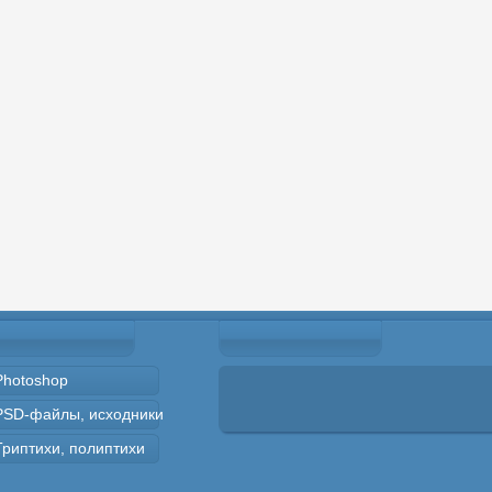
Photoshop
PSD-файлы, исходники
Триптихи, полиптихи