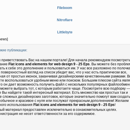
Fileboom
Nitroflare
Littlebyte
news]
жие публикации:
 приветствовать Вас на нашем портале! Для начала рекомендуем посмотрет
ание
Flat icons and elements for web design 9 - 25 Eps
. Вы можете без пробле
ать к себе это дополнение и пользоваться им. У нас все разложено по полочка
 поверхностный взгляд на список убедит вас, что у нас есть практически все,
ная от простых иконок, заканчивая дизайнерскими качественными рамками. 
те воспользоваться удобным меню или поиском. Большим плюсом сайта явл
что он дает возможность получить файл с нескольких популярных файлообмен
 можете выбрать тот, с которым работаете чаще. Посмотрите всю подборку —
е Вы найдете такой интересный материал. Есть множество как простых так и
е сложных дизайнерских заготовок, которые значительно помогут вам создать
еобычное и красивое с нуля или послужат прекрасным дополнением! Желаем
ного использования
Flat icons and elements for web design 9 - 25 Eps
!
ый материал предоставлен исключительно в ознакомительных целях.
нистрация не несет ответственности за его содержимое.