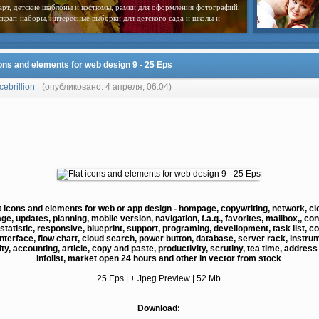
арт, детские шаблоны и костюмы, рамки для оформления фотографий,
скрап-наборы, интересные выборки для детского сада и школы и
cons and elements for web design 9 - 25 Eps
cebrillion
(опубликовано: 4 апреля, 06:04)
t icons and elements for web or app design - hompage, copywriting, network, cl
ge, updates, planning, mobile version, navigation, f.a.q., favorites, mailbox,, con
statistic, responsive, blueprint, support, programing, devellopment, task list, co
interface, flow chart, cloud search, power button, database, server rack, instru
ty, accounting, article, copy and paste, productivity, scrutiny, tea time, address
infolist, market open 24 hours and other in vector from stock
25 Eps | + Jpeg Preview | 52 Mb
Download: