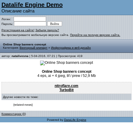
Datalife Engine Demo
Описание сайта
Логин:
Пароль:
Регистрация на сайте!
Забыли пароль?
Вы просматриваете мобильную версию сайта.
Перейти на полную версию сайта.
Online Shop banners concept
Категория:
Векторный клипарт
»
Инфографика и веб-дизайн
автор:
natalivesna
| 5-04-2016, 07:21 | Просмотров: 419
Online Shop banners concept
4 eps, ai + 4 jpeg, tif / prew / 52,9 Mb
nitroflare.com
TurboBit
Другие новости по теме:
{related-news}
Комментарии (0)
Powered by
DataLife Engine