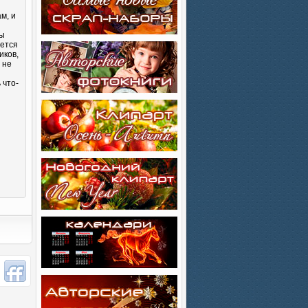
м, и
Вы
яется
иков,
 не
 что-