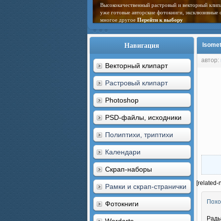
Высококачественный растровый и векторный клип
уже готовые авторские фотокниги, эксклюзивные 
многое другое
Перейти к выбору
Навигация
Isomet
автор:
Векторный клипарт
Растровый клипарт
Photoshop
PSD-файлы, исходники
Полиптихи, триптихи
Календари
Скрап-наборы
[related-
Рамки и скрап-странички
Похо
Фотокниги
Рады