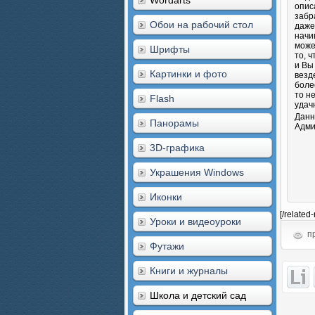
Wordarts
опис
забр
Обои на рабочий стол
даже
начи
може
Шрифты
то, 
и Вы
Картинки и фото
везд
боле
то н
Flash
удач
Данн
Панорамы
Адми
3D-графика
Украшения Windows
Иконки
[/related
Уроки и видеоуроки
пр
Футажи
Книги и журналы
Школа и детский сад