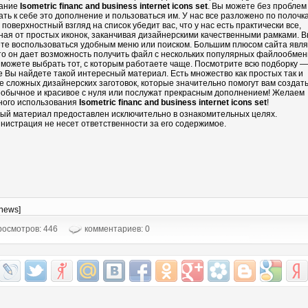
ание
Isometric financ and business internet icons set
. Вы можете без проблем
ать к себе это дополнение и пользоваться им. У нас все разложено по полочка
 поверхностный взгляд на список убедит вас, что у нас есть практически все,
ная от простых иконок, заканчивая дизайнерскими качественными рамками. 
те воспользоваться удобным меню или поиском. Большим плюсом сайта явл
что он дает возможность получить файл с нескольких популярных файлообмен
 можете выбрать тот, с которым работаете чаще. Посмотрите всю подборку —
е Вы найдете такой интересный материал. Есть множество как простых так и
е сложных дизайнерских заготовок, которые значительно помогут вам создать
еобычное и красивое с нуля или послужат прекрасным дополнением! Желаем
ного использования
Isometric financ and business internet icons set
!
ый материал предоставлен исключительно в ознакомительных целях.
нистрация не несет ответственности за его содержимое.
-news]
осмотров: 446
комментариев: 0