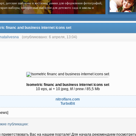
арт, детские шаблоны и костюмы, рамки для оформления фотографий,
скрап-наборы, интересные выборки для детского сада и школы и
ric financ and business internet icons set
natalivesna
(опубликовано: 6 апреля, 13:04)
Isometric financ and business internet icons set
10 eps, ai + 10 jpeg, tif / prew / 85,5 Mb
nitroflare.com
TurboBit
news]
жие публикации:
 приветствовать Вас на нашем портале! Для начала рекомендуем посмотрет