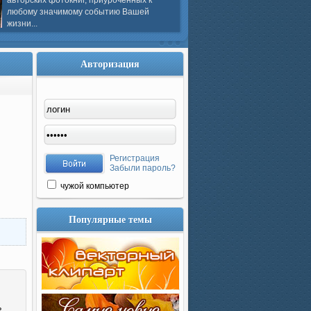
авторских фотокниг, приуроченных к
любому значимому событию Вашей
жизни...
Авторизация
Регистрация
Забыли пароль?
чужой компьютер
Популярные темы
ь