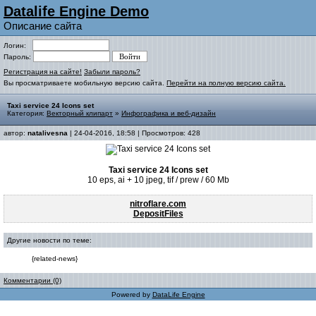
Datalife Engine Demo
Описание сайта
Логин:
Пароль:
Регистрация на сайте!
Забыли пароль?
Вы просматриваете мобильную версию сайта.
Перейти на полную версию сайта.
Taxi service 24 Icons set
Категория:
Векторный клипарт
»
Инфографика и веб-дизайн
автор:
natalivesna
| 24-04-2016, 18:58 | Просмотров: 428
Taxi service 24 Icons set
10 eps, ai + 10 jpeg, tif / prew / 60 Mb
nitroflare.com
DepositFiles
Другие новости по теме:
{related-news}
Комментарии (0)
Powered by
DataLife Engine