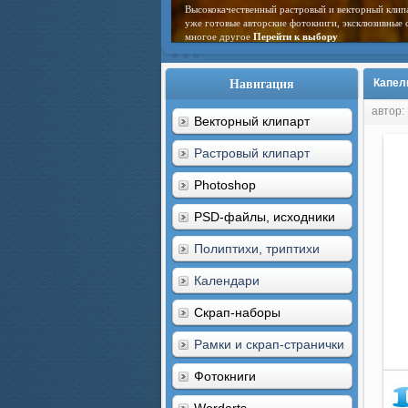
Высококачественный растровый и векторный клип
уже готовые авторские фотокниги, эксклюзивные 
многое другое
Перейти к выбору
Навигация
Капел
автор:
Векторный клипарт
Растровый клипарт
Photoshop
PSD-файлы, исходники
Полиптихи, триптихи
Календари
Скрап-наборы
Рамки и скрап-странички
Фотокниги