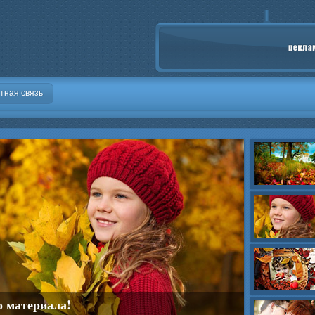
тная связь
о материала!