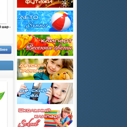
 шар -
бнее