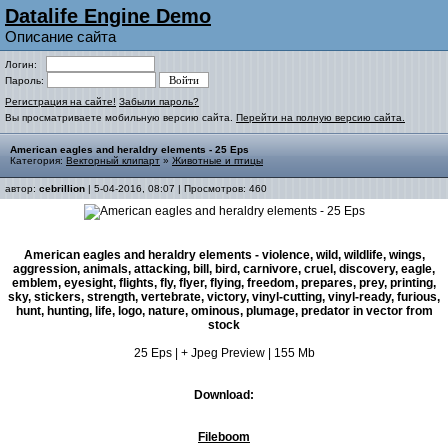
Datalife Engine Demo
Описание сайта
Логин:
Пароль:
Регистрация на сайте!
Забыли пароль?
Вы просматриваете мобильную версию сайта.
Перейти на полную версию сайта.
American eagles and heraldry elements - 25 Eps
Категория:
Векторный клипарт
»
Животные и птицы
автор:
cebrillion
| 5-04-2016, 08:07 | Просмотров: 460
American eagles and heraldry elements - violence, wild, wildlife, wings,
aggression, animals, attacking, bill, bird, carnivore, cruel, discovery, eagle,
emblem, eyesight, flights, fly, flyer, flying, freedom, prepares, prey, printing,
sky, stickers, strength, vertebrate, victory, vinyl-cutting, vinyl-ready, furious,
hunt, hunting, life, logo, nature, ominous, plumage, predator in vector from
stock
25 Eps | + Jpeg Preview | 155 Mb
Download:
Fileboom