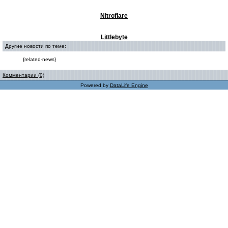
Nitroflare
Littlebyte
Другие новости по теме:
{related-news}
Комментарии (0)
Powered by
DataLife Engine