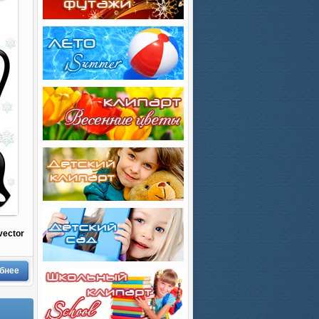
vector
бнее