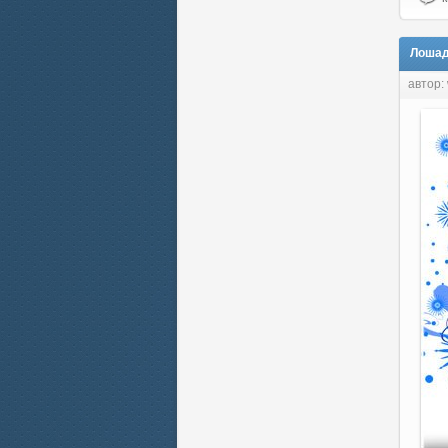
Лошадк
автор: