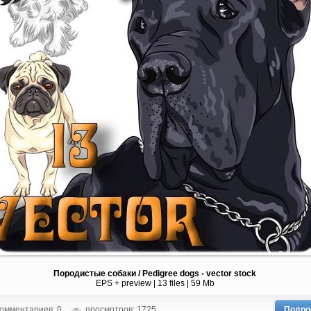
Породистые собаки / Pedigree dogs - vector stock
EPS + preview | 13 files | 59 Mb
омментариев: 0
просмотров: 1725
Подро