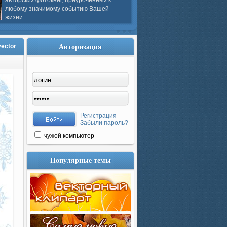
авторских фотокниг, приуроченных к
любому значимому событию Вашей
жизни...
Авторизация
vector
Регистрация
Забыли пароль?
чужой компьютер
Популярные темы