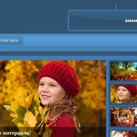
тная связь
о материала!