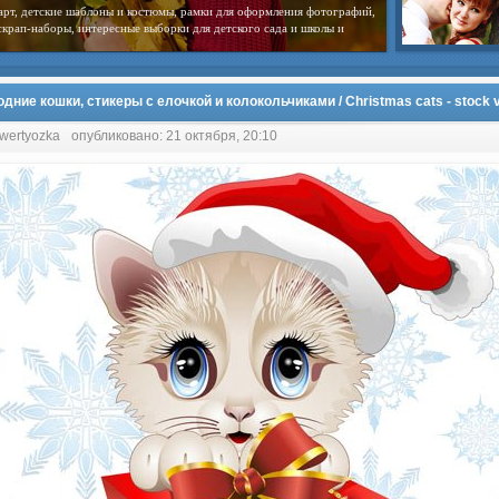
арт, детские шаблоны и костюмы, рамки для оформления фотографий,
скрап-наборы, интересные выборки для детского сада и школы и
дние кошки, стикеры с елочкой и колокольчиками / Christmas cats - stock 
 wertyozka
опубликовано: 21 октября, 20:10