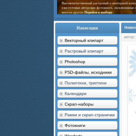
Высококачественный растровый и векторный клип
уже готовые авторские фотокниги, эксклюзивные 
многое другое
Перейти к выбору
Навигация
Нового
автор:
Векторный клипарт
Растровый клипарт
Photoshop
PSD-файлы, исходники
Полиптихи, триптихи
Календари
Скрап-наборы
Рамки и скрап-странички
Фотокниги