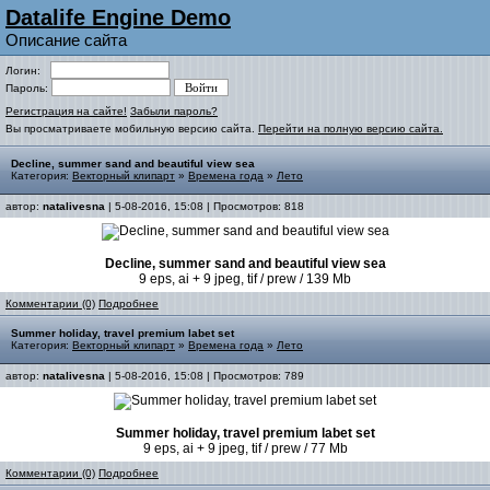
Datalife Engine Demo
Описание сайта
Логин:
Пароль:
Регистрация на сайте!
Забыли пароль?
Вы просматриваете мобильную версию сайта.
Перейти на полную версию сайта.
Decline, summer sand and beautiful view sea
Категория:
Векторный клипарт
»
Времена года
»
Лето
автор:
natalivesna
| 5-08-2016, 15:08 | Просмотров: 818
Decline, summer sand and beautiful view sea
9 eps, ai + 9 jpeg, tif / prew / 139 Mb
Комментарии (0)
Подробнее
Summer holiday, travel premium labet set
Категория:
Векторный клипарт
»
Времена года
»
Лето
автор:
natalivesna
| 5-08-2016, 15:08 | Просмотров: 789
Summer holiday, travel premium labet set
9 eps, ai + 9 jpeg, tif / prew / 77 Mb
Комментарии (0)
Подробнее