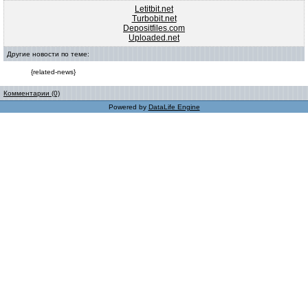
Letitbit.net
Turbobit.net
Depositfiles.com
Uploaded.net
Другие новости по теме:
{related-news}
Комментарии (0)
Powered by
DataLife Engine