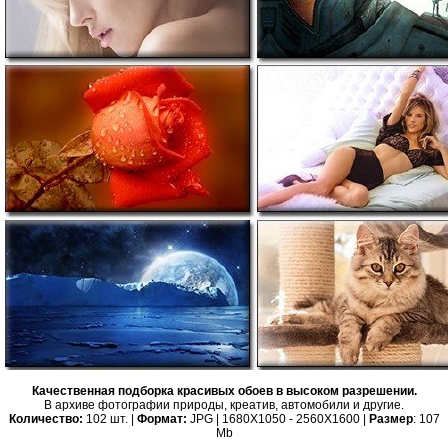
Качественная подборка красивых обоев в высоком разрешении.
В архиве фотографии природы, креатив, автомобили и другие.
Количество:
102 шт. |
Формат:
JPG | 1680X1050 - 2560X1600 |
Размер
: 107
Mb