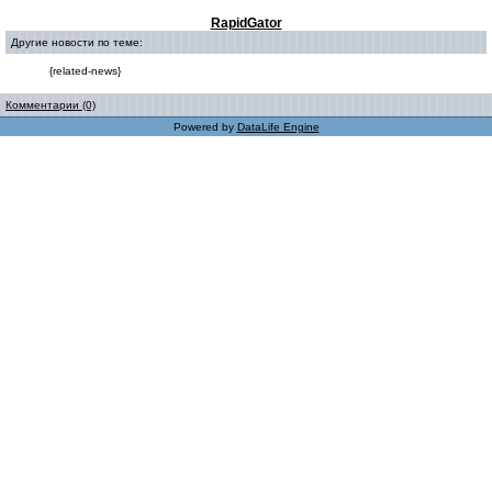
RapidGator
Другие новости по теме:
{related-news}
Комментарии (0)
Powered by
DataLife Engine