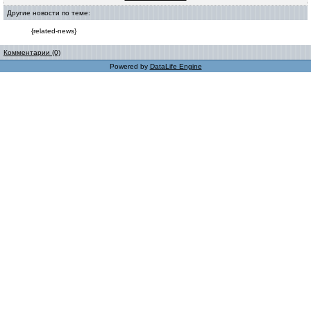
Другие новости по теме:
{related-news}
Комментарии (0)
Powered by
DataLife Engine