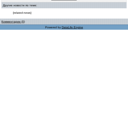
Другие новости по теме:
{related-news}
Комментарии (0)
Powered by
DataLife Engine