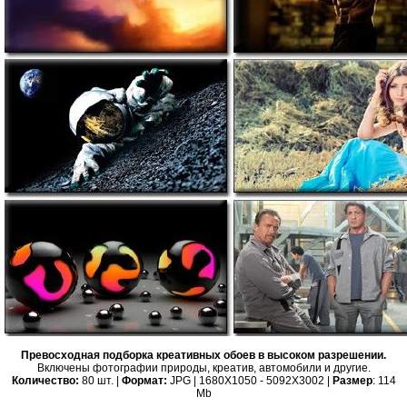
Превосходная подборка креативных обоев в высоком разрешении.
Включены фотографии природы, креатив, автомобили и другие.
Количество:
80 шт. |
Формат:
JPG | 1680X1050 - 5092X3002 |
Размер
: 114
Mb