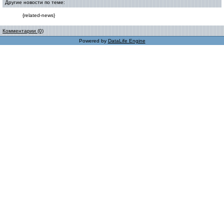
Другие новости по теме:
{related-news}
Комментарии (0)
Powered by
DataLife Engine