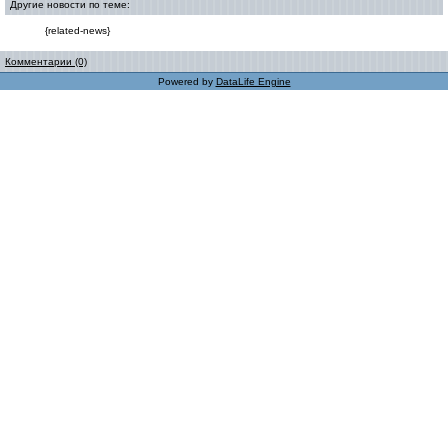
Другие новости по теме:
{related-news}
Комментарии (0)
Powered by
DataLife Engine