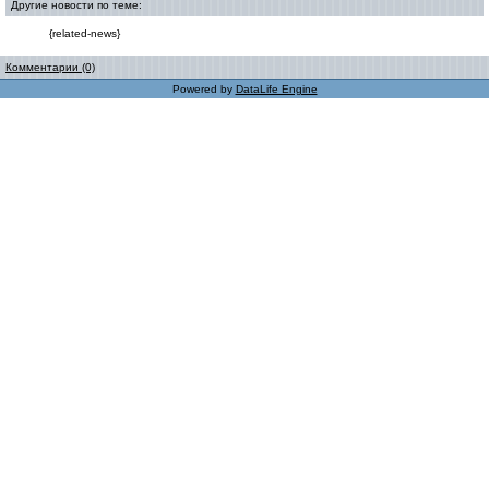
Другие новости по теме:
{related-news}
Комментарии (0)
Powered by
DataLife Engine