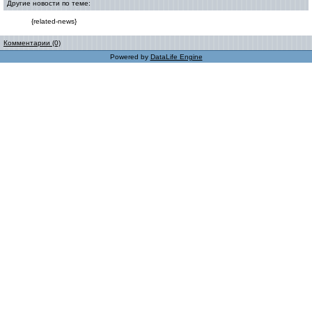
Другие новости по теме:
{related-news}
Комментарии (0)
Powered by
DataLife Engine