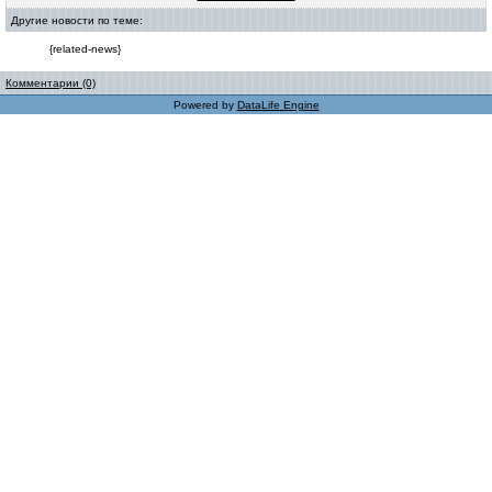
Другие новости по теме:
{related-news}
Комментарии (0)
Powered by
DataLife Engine