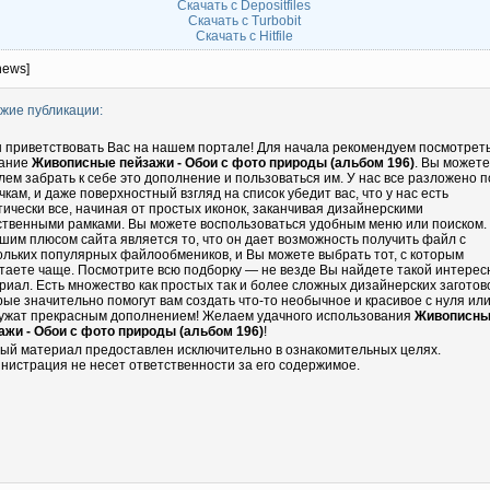
Скачать с Depositfiles
Скачать с Turbobit
Скачать с Hitfile
news]
жие публикации:
 приветствовать Вас на нашем портале! Для начала рекомендуем посмотрет
ание
Живописные пейзажи - Обои с фото природы (альбом 196)
. Вы можете
лем забрать к себе это дополнение и пользоваться им. У нас все разложено п
чкам, и даже поверхностный взгляд на список убедит вас, что у нас есть
тически все, начиная от простых иконок, заканчивая дизайнерскими
ственными рамками. Вы можете воспользоваться удобным меню или поиском.
шим плюсом сайта является то, что он дает возможность получить файл с
ольких популярных файлообмеников, и Вы можете выбрать тот, с которым
таете чаще. Посмотрите всю подборку — не везде Вы найдете такой интере
риал. Есть множество как простых так и более сложных дизайнерских заготово
рые значительно помогут вам создать что-то необычное и красивое с нуля ил
ужат прекрасным дополнением! Желаем удачного использования
Живописн
ажи - Обои с фото природы (альбом 196)
!
ый материал предоставлен исключительно в ознакомительных целях.
нистрация не несет ответственности за его содержимое.