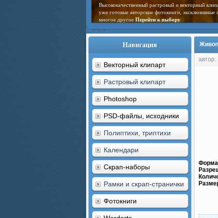
Высококачественный растровый и векторный клип
уже готовые авторские фотокниги, эксклюзивные 
многое другое
Перейти к выбору
Навигация
Живоп
автор:
Векторный клипарт
Растровый клипарт
Photoshop
PSD-файлы, исходники
Полиптихи, триптихи
Календари
Форма
Скрап-наборы
Разре
Колич
Рамки и скрап-странички
Разме
Фотокниги