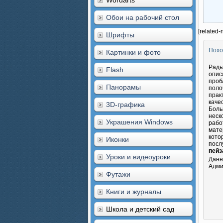
Wordarts
Обои на рабочий стол
[related-
Шрифты
Похо
Картинки и фото
Рады
Flash
опис
проб
Панорамы
поло
прак
каче
3D-графика
Боль
неск
Украшения Windows
рабо
мате
кото
Иконки
посл
пейз
Уроки и видеоуроки
Данн
Адми
Футажи
Книги и журналы
Школа и детский сад