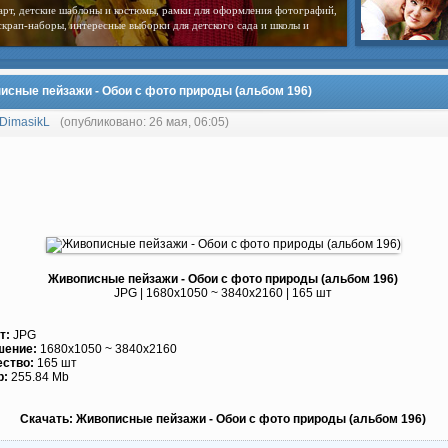
арт, детские шаблоны и костюмы, рамки для оформления фотографий,
скрап-наборы, интересные выборки для детского сада и школы и
исные пейзажи - Обои с фото природы (альбом 196)
DimasikL
(опубликовано: 26 мая, 06:05)
Живописные пейзажи - Обои с фото природы (альбом 196)
JPG | 1680x1050 ~ 3840x2160 | 165 шт
т:
JPG
шение:
1680x1050 ~ 3840x2160
ество:
165 шт
р:
255.84 Mb
Скачать: Живописные пейзажи - Обои с фото природы (альбом 196)