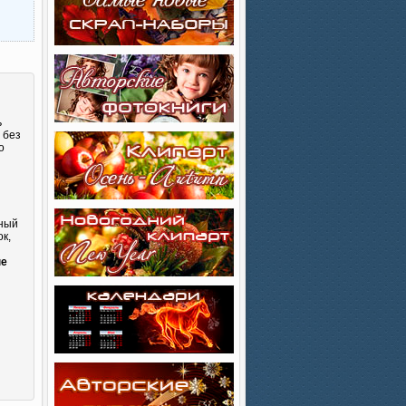
ь
 без
о
сный
к,
и
ые