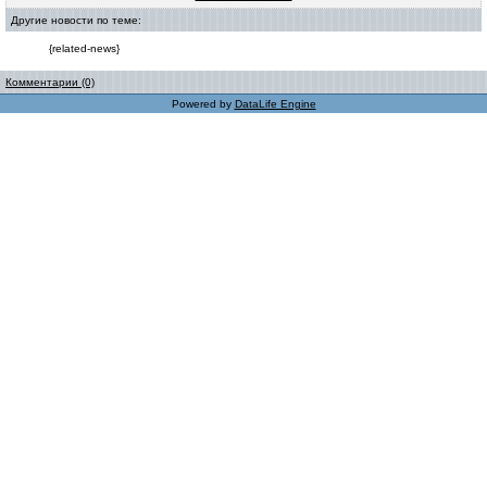
Другие новости по теме:
{related-news}
Комментарии (0)
Powered by
DataLife Engine