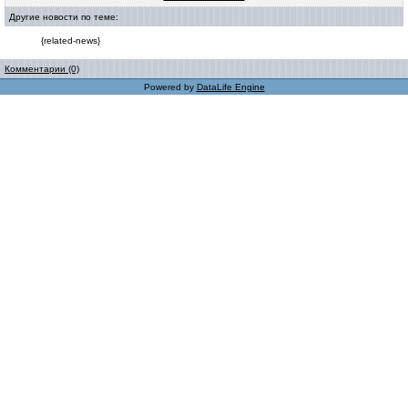
Другие новости по теме:
{related-news}
Комментарии (0)
Powered by
DataLife Engine