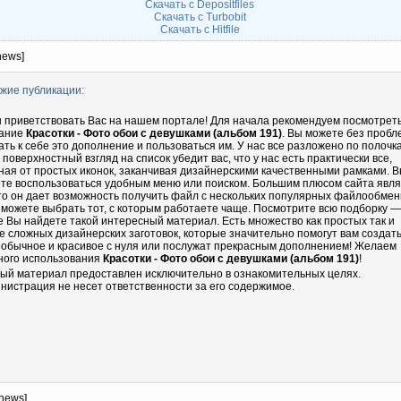
Скачать с Depositfiles
Скачать с Turbobit
Скачать с Hitfile
news]
жие публикации:
 приветствовать Вас на нашем портале! Для начала рекомендуем посмотрет
ание
Красотки - Фото обои с девушками (альбом 191)
. Вы можете без пробл
ать к себе это дополнение и пользоваться им. У нас все разложено по полочка
 поверхностный взгляд на список убедит вас, что у нас есть практически все,
ная от простых иконок, заканчивая дизайнерскими качественными рамками. 
те воспользоваться удобным меню или поиском. Большим плюсом сайта явл
что он дает возможность получить файл с нескольких популярных файлообмен
 можете выбрать тот, с которым работаете чаще. Посмотрите всю подборку —
е Вы найдете такой интересный материал. Есть множество как простых так и
е сложных дизайнерских заготовок, которые значительно помогут вам создать
еобычное и красивое с нуля или послужат прекрасным дополнением! Желаем
ного использования
Красотки - Фото обои с девушками (альбом 191)
!
ый материал предоставлен исключительно в ознакомительных целях.
нистрация не несет ответственности за его содержимое.
-news]