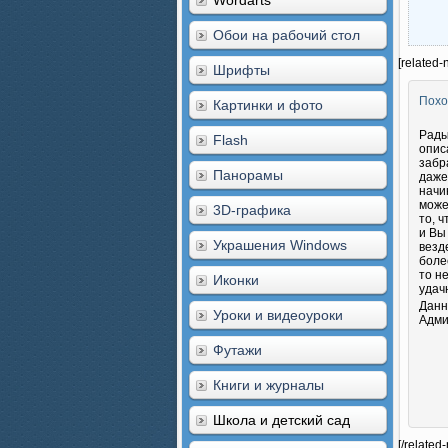
Wordarts
Обои на рабочий стол
[related-
Шрифты
Похо
Картинки и фото
Рады
Flash
опис
забр
Панорамы
даже
начи
може
3D-графика
то, 
и Вы
Украшения Windows
везд
боле
то н
Иконки
удач
Данн
Уроки и видеоуроки
Адми
Футажи
Книги и журналы
Школа и детский сад
[/related