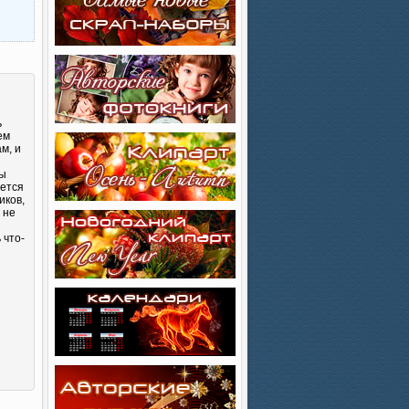
ь
ем
м, и
Вы
яется
иков,
 не
 что-