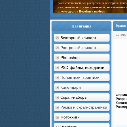
Высококачественный растровый и векторный клип
уже готовые авторские фотокниги, эксклюзивные 
многое другое
Перейти к выбору
Навигация
Красо
автор:
Векторный клипарт
Растровый клипарт
Photoshop
PSD-файлы, исходники
Полиптихи, триптихи
Календари
Форма
Скрап-наборы
Разре
Колич
Рамки и скрап-странички
Разме
Фотокниги