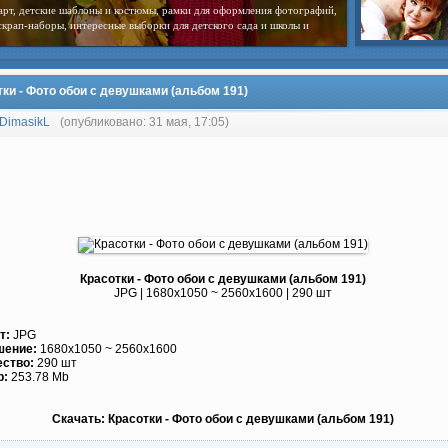
арт, детские шаблоны и костюмы, рамки для оформления фотографий,
скрап-наборы, интересные выборки для детского сада и школы и
тки - Фото обои с девушками (альбом 191)
DimasikL
(опубликовано: 31 мая, 17:05)
Красотки - Фото обои с девушками (альбом 191)
JPG | 1680x1050 ~ 2560x1600 | 290 шт
т:
JPG
шение:
1680x1050 ~ 2560x1600
ество:
290 шт
р:
253.78 Mb
Скачать: Красотки - Фото обои с девушками (альбом 191)