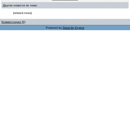
Другие новости по теме:
{related-news}
Комментарии (0)
Powered by
DataLife Engine