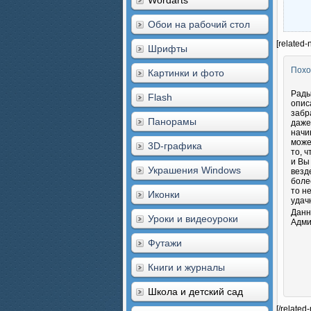
Wordarts
Обои на рабочий стол
[related-
Шрифты
Похо
Картинки и фото
Рады
Flash
опис
забр
Панорамы
даже
начи
може
3D-графика
то, 
и Вы
Украшения Windows
везд
боле
то н
Иконки
удач
Данн
Уроки и видеоуроки
Адми
Футажи
Книги и журналы
Школа и детский сад
[/related