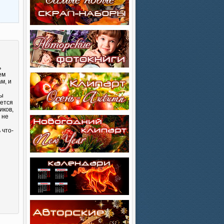
ь
ем
м, и
Вы
яется
иков,
 не
 что-