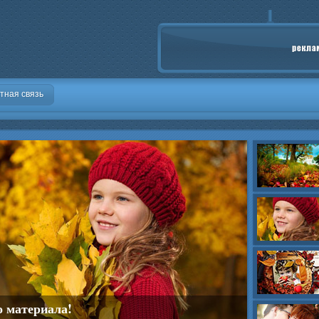
тная связь
о материала!