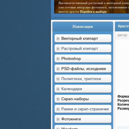
Высококачественный растровый и векторный клип
уже готовые авторские фотокниги, эксклюзивные 
многое другое
Перейти к выбору
Навигация
Красо
автор:
Векторный клипарт
Растровый клипарт
Photoshop
PSD-файлы, исходники
Полиптихи, триптихи
Календари
Форма
Скрап-наборы
Разре
Колич
Рамки и скрап-странички
Разме
Фотокниги