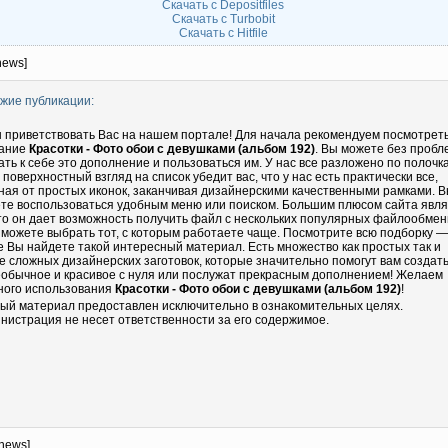
Скачать с Depositfiles
Скачать с Turbobit
Скачать с Hitfile
news]
жие публикации:
 приветствовать Вас на нашем портале! Для начала рекомендуем посмотрет
ание
Красотки - Фото обои с девушками (альбом 192)
. Вы можете без пробл
ать к себе это дополнение и пользоваться им. У нас все разложено по полочка
 поверхностный взгляд на список убедит вас, что у нас есть практически все,
ная от простых иконок, заканчивая дизайнерскими качественными рамками. 
те воспользоваться удобным меню или поиском. Большим плюсом сайта явл
что он дает возможность получить файл с нескольких популярных файлообмен
 можете выбрать тот, с которым работаете чаще. Посмотрите всю подборку —
е Вы найдете такой интересный материал. Есть множество как простых так и
е сложных дизайнерских заготовок, которые значительно помогут вам создать
еобычное и красивое с нуля или послужат прекрасным дополнением! Желаем
ного использования
Красотки - Фото обои с девушками (альбом 192)
!
ый материал предоставлен исключительно в ознакомительных целях.
нистрация не несет ответственности за его содержимое.
-news]