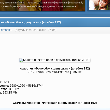
арт, детские шаблоны и костюмы, рамки для оформления фотографий,
скрап-наборы, интересные выборки для детского сада и школы и
тки - Фото обои с девушками (альбом 192)
DimasikL
(опубликовано: 2 июня, 06:06)
Красотки - Фото обои с девушками (альбом 192)
JPG | 1680x1050 ~ 5616x3744 | 355 шт
т:
JPG
шение:
1680x1050 ~ 5616x3744
ество:
355 шт
р:
253.15 Mb
Скачать: Красотки - Фото обои с девушками (альбом 192)