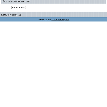
Другие новости по теме:
{related-news}
Комментарии (0)
Powered by
DataLife Engine