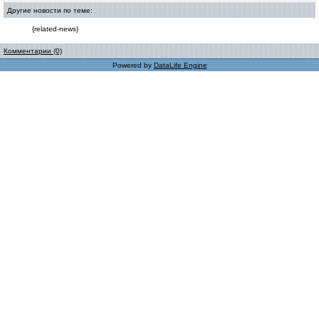
Другие новости по теме:
{related-news}
Комментарии (0)
Powered by
DataLife Engine