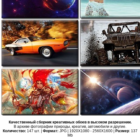
Качественный сборник креативных обоев в высоком разрешении.
В архиве фотографии природы, креатив, автомобили и другие.
Количество:
147 шт. |
Формат:
JPG | 1920X1080 - 2560X1600 |
Размер
: 137
Mb