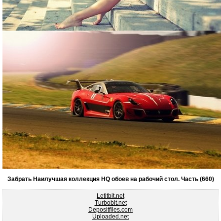
Забрать Наилучшая коллекция HQ обоев на рабочий стол. Часть (660)
Letitbit.net
Turbobit.net
Depositfiles.com
Uploaded.net