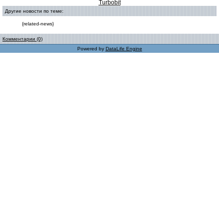
Turbobit
Другие новости по теме:
{related-news}
Комментарии (0)
Powered by
DataLife Engine