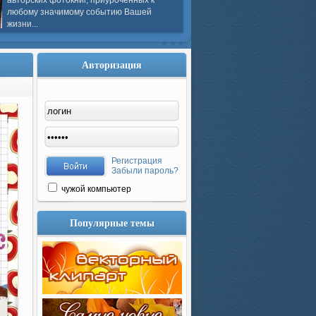
авторских фотокниг, приуроченных к
любому значимому событию Вашей
жизни...
Авторизация
Регистрация
Забыли пароль?
чужой компьютер
Популярные темы