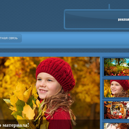
тная связь
о материала!