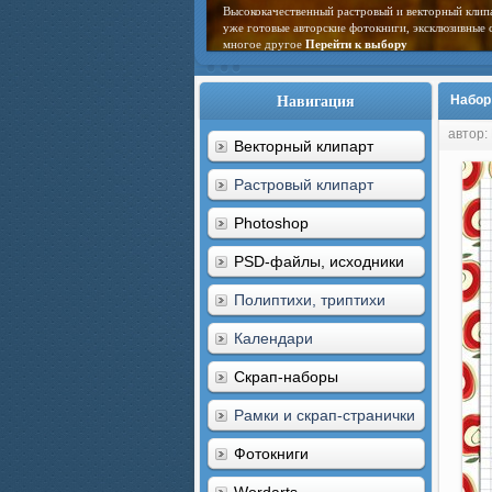
Высококачественный растровый и векторный клип
уже готовые авторские фотокниги, эксклюзивные 
многое другое
Перейти к выбору
Навигация
Набор
автор:
Векторный клипарт
Растровый клипарт
Photoshop
PSD-файлы, исходники
Полиптихи, триптихи
Календари
Скрап-наборы
Рамки и скрап-странички
Фотокниги