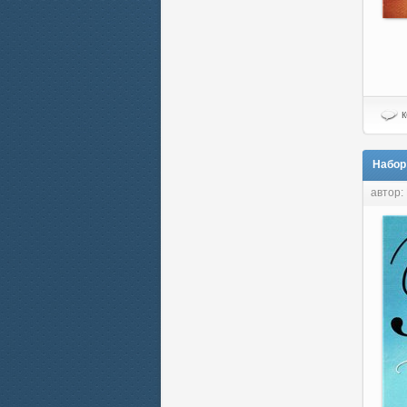
к
Набор
автор: