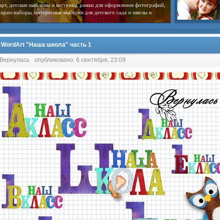
арт, детские шаблоны и костюмы, рамки для оформления фотографий,
скрап-наборы, интересные выборки для детского сада и школы и
 WordArt "Наша школа" часть 1
 Вернулась
опубликовано: 6 сентября, 23:09