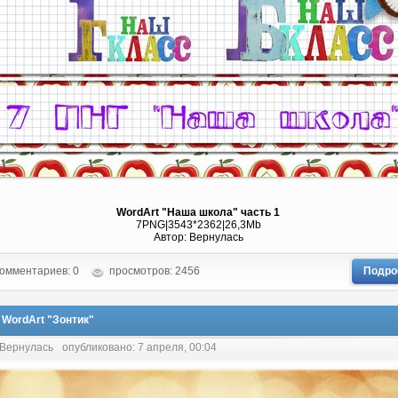
WordArt "Наша школа" часть 1
7PNG|3543*2362|26,3Mb
Автор: Вернулась
омментариев: 0
просмотров: 2456
Подро
 WordArt "Зонтик"
 Вернулась
опубликовано: 7 апреля, 00:04