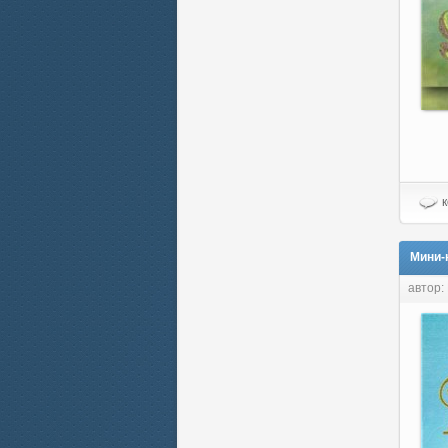
к
Мини-
автор: