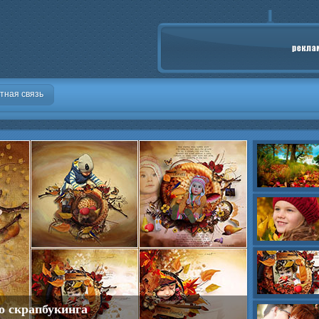
тная связь
о скрапбукинга