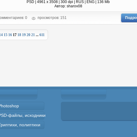
PSD | 4961 х 3508 | 300 dpi | RUS | ENG | 136 Mb
Автор: sharov08
омментариев: 0
просмотров: 151
Подро
14
15
16
17
18
19
20
21
...
611
Photoshop
PSD-файлы, исходники
Триптихи, полиптихи