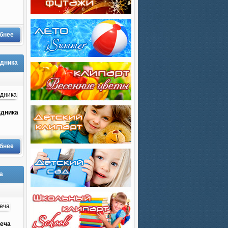
бнее
здника
здника
бнее
а
реча