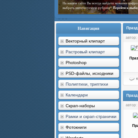
На нашем сайте Вы всегда найдете новинки цифро
выбрать интересуемую рубрику!
Перейти к выбо
Навигация
Празд
автор:
Векторный клипарт
Растровый клипарт
Праз
Photoshop
PSD-файлы, исходники
к
Полиптихи, триптихи
Календари
Празд
автор:
Скрап-наборы
Рамки и скрап-странички
Пр
Фотокниги