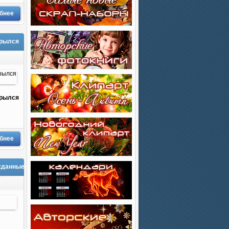
бнее
крылся
крылся
бнее
ожданные