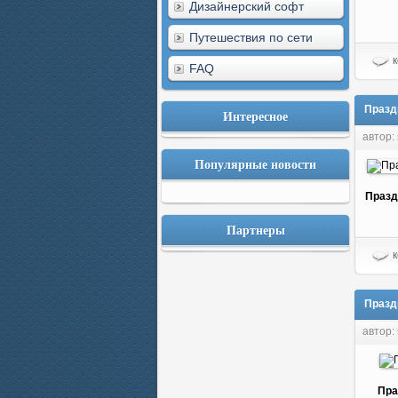
Дизайнерский софт
Путешествия по сети
к
FAQ
Празд
Интересное
автор:
Популярные новости
Празд
Партнеры
к
Празд
автор:
Пра