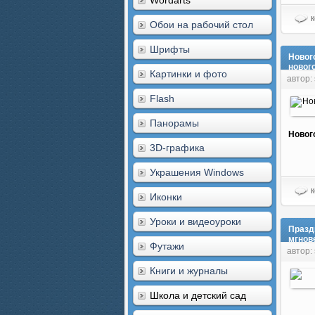
Wordarts
к
Обои на рабочий стол
Шрифты
Новог
новог
Картинки и фото
автор:
Flash
Панорамы
Новог
3D-графика
Украшения Windows
к
Иконки
Уроки и видеоуроки
Празд
мгнов
Футажи
автор:
Книги и журналы
Школа и детский сад