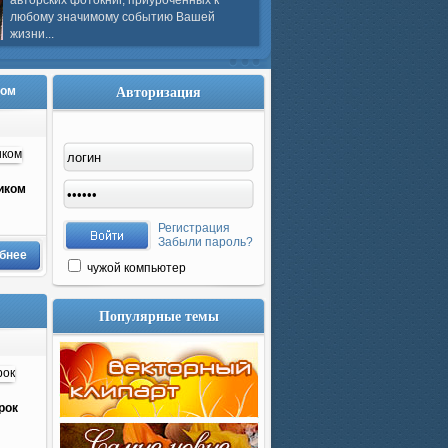
авторских фотокниг, приуроченных к
любому значимому событию Вашей
жизни...
Авторизация
ком
иком
Регистрация
Забыли пароль?
бнее
чужой компьютер
Популярные темы
рок