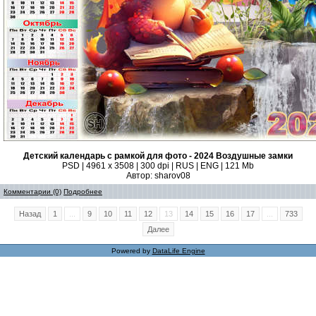
Детский календарь с рамкой для фото - 2024 Воздушные замки
PSD | 4961 х 3508 | 300 dpi | RUS | ENG | 121 Mb
Автор: sharov08
Комментарии (0)
Подробнее
Назад
1
...
9
10
11
12
13
14
15
16
17
...
733
Далее
Powered by
DataLife Engine