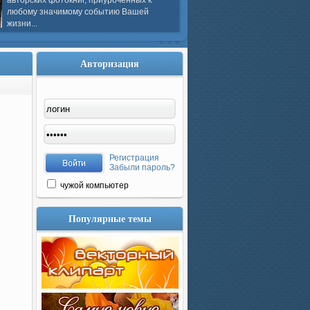
авторских фотокниг, приуроченных к
любому значимому событию Вашей
жизни...
Авторизация
Регистрация
Забыли пароль?
чужой компьютер
Популярные темы