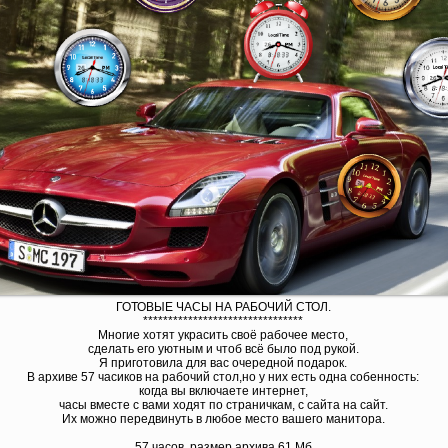
ГОТОВЫЕ ЧАСЫ НА РАБОЧИЙ СТОЛ.
********************************
Многие хотят украсить своё рабочее место,
сделать его уютным и чтоб всё было под рукой.
Я приготовила для вас очередной подарок.
В архиве 57 часиков на рабочий стол,но у них есть одна собенность:
когда вы включаете интернет,
часы вместе с вами ходят по страничкам, с сайта на сайт.
Их можно передвинуть в любое место вашего манитора.
57 часов, размер архива 61 Мб