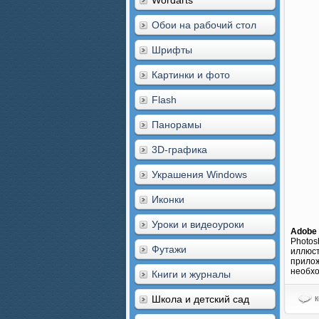
Wordarts
Обои на рабочий стол
Шрифты
Картинки и фото
Flash
Панорамы
3D-графика
Украшения Windows
Иконки
Уроки и видеоуроки
Adobe
Photos
Футажи
иллюст
прилож
необхо
Книги и журналы
Школа и детский сад
к