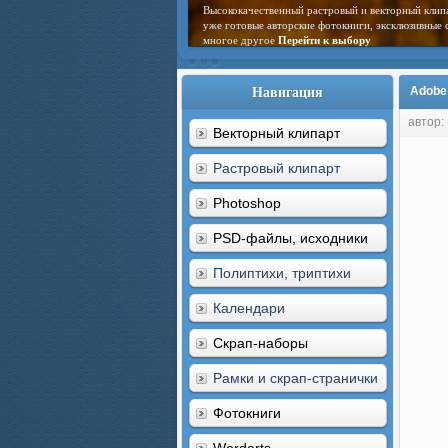
Высококачественный растровый и векторный клип
уже готовые авторские фотокниги, эксклюзивные 
многое другое
Перейти к выбору
Навигация
Adobe 
автор
Векторный клипарт
Растровый клипарт
Photoshop
PSD-файлы, исходники
Полиптихи, триптихи
Календари
Скрап-наборы
Рамки и скрап-странички
Фотокниги