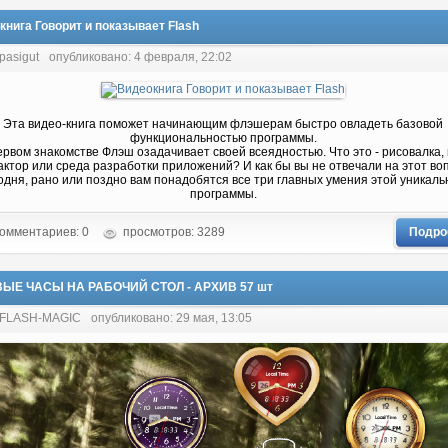
книга Говорит и показывает Flash
pasigut
опубликовано: 4 февраля, 22:02
Эта видео-книга поможет начинающим флэшерам быстро овладеть базовой
функциональностью программы.
рвом знакомстве Флэш озадачивает своей всеядностью. Что это - рисовалка, 
актор или среда разработки приложений? И как бы вы не отвечали на этот во
одня, рано или поздно вам понадобятся все три главных умения этой уникаль
программы.
омментариев: 0
просмотров: 3289
Подро
ЫЕ ЧАСЫ НА РАБОЧИЙ СТОЛ - АРХИВ 57 шт
: FLASH-MAGIC
опубликовано: 29 мая, 13:05