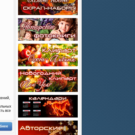
жений,
ильных
ть все
бнее