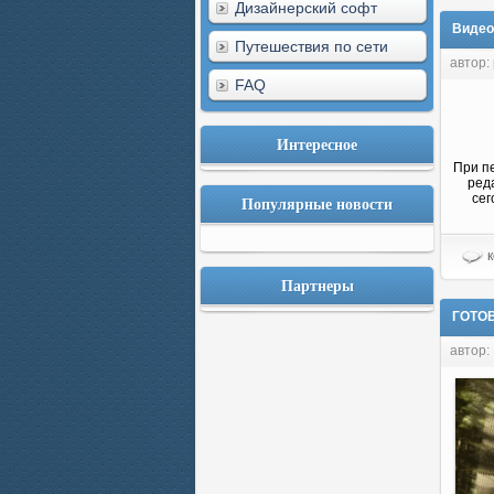
Дизайнерский софт
Видео
Путешествия по сети
автор: 
FAQ
Интересное
При пе
ред
сег
Популярные новости
к
Партнеры
ГОТОВ
автор