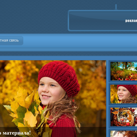
тная связь
о материала!