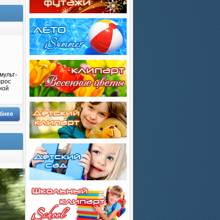
мульт-
прос
ной
бнее