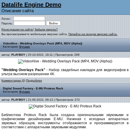
Datalife Engine Demo
Описание сайта
Логин:
Пароль:
Регистрация на сайте!
Забыли пароль?
Вы просматриваете мобильную версию сайта.
Перейти на полную версию сайта.
VideoHive - Wedding Overlays Pack (MP4, MOV (Alpha))
Категория:
Футажи
автор:
PLAYBOY
| 25-10-2022, 19:11 | Просмотров: 269
"Wedding Overlays Pack"
- Набор свадебных накладок для видеографов в
ультра высоком разрешении 4K.
Комментарии (0)
Подробнее
Digital Sound Factory - E-MU Proteus Rack
Категория:
Футажи
автор:
PLAYBOY
| 21-06-2022, 09:12 | Просмотров: 272
Библиотека Proteus Rack была создана оригинальными звуковыми и
графическими дизайнерами E-MU. Начиная с исходных аппаратных
звуковых образцов, инструменты отображаются и программируются в
соответствии с аппаратными звуковыми модулями.