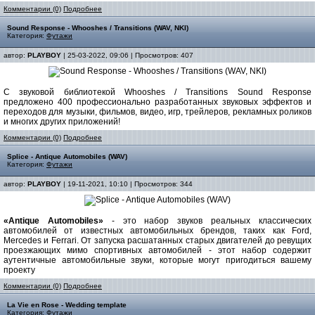
Комментарии (0)
Подробнее
Sound Response - Whooshes / Transitions (WAV, NKI)
Категория:
Футажи
автор:
PLAYBOY
| 25-03-2022, 09:06 | Просмотров: 407
С звуковой библиотекой Whooshes / Transitions Sound Response
предложено 400 профессионально разработанных звуковых эффектов и
переходов для музыки, фильмов, видео, игр, трейлеров, рекламных роликов
и многих других приложений!
Комментарии (0)
Подробнее
Splice - Antique Automobiles (WAV)
Категория:
Футажи
автор:
PLAYBOY
| 19-11-2021, 10:10 | Просмотров: 344
«Antique Automobiles»
- это набор звуков реальных классических
автомобилей от известных автомобильных брендов, таких как Ford,
Mercedes и Ferrari. От запуска расшатанных старых двигателей до ревущих
проезжающих мимо спортивных автомобилей - этот набор содержит
аутентичные автомобильные звуки, которые могут пригодиться вашему
проекту
Комментарии (0)
Подробнее
La Vie en Rose - Wedding template
Категория:
Футажи