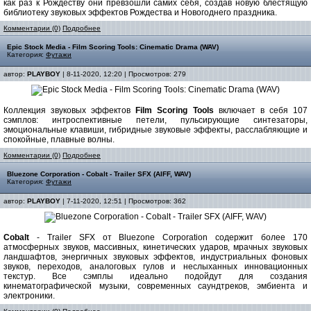
как раз к Рождеству они превзошли самих себя, создав новую блестящую
библиотеку звуковых эффектов Рождества и Новогоднего праздника.
Комментарии (0)
Подробнее
Epic Stock Media - Film Scoring Tools: Cinematic Drama (WAV)
Категория:
Футажи
автор:
PLAYBOY
| 8-11-2020, 12:20 | Просмотров: 279
Коллекция звуковых эффектов
Film Scoring Tools
включает в себя 107
сэмплов: интроспективные петели, пульсирующие синтезаторы,
эмоциональные клавиши, гибридные звуковые эффекты, расслабляющие и
спокойные, плавные волны.
Комментарии (0)
Подробнее
Bluezone Corporation - Cobalt - Trailer SFX (AIFF, WAV)
Категория:
Футажи
автор:
PLAYBOY
| 7-11-2020, 12:51 | Просмотров: 362
Cobalt
- Trailer SFX от Bluezone Corporation содержит более 170
атмосферных звуков, массивных, кинетических ударов, мрачных звуковых
ландшафтов, энергичных звуковых эффектов, индустриальных фоновых
звуков, переходов, аналоговых гулов и неслыханных инновационных
текстур. Все сэмплы идеально подойдут для создания
кинематографической музыки, современных саундтреков, эмбиента и
электроники.