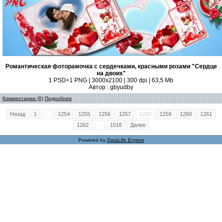
Романтическая фоторамочка с сердечками, красными розами "Сердце
на двоих"
1 PSD+1 PNG | 3000x2100 | 300 dpi | 63,5 Mb
Автор : gbyudby
Комментарии (0)
Подробнее
Назад
1
...
1254
1255
1256
1257
1258
1259
1260
1261
1262
...
1516
Далее
Powered by
DataLife Engine