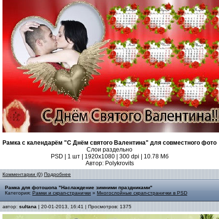
Рамка с календарём "С Днём святого Валентина" для совместного фото
Слои раздельно
PSD | 1 шт | 1920x1080 | 300 dpi | 10.78 Mб
Автор: Polykrovits
Комментарии (0)
Подробнее
Рамка для фотошопа "Наслаждение зимними праздниками"
Категория:
Рамки и скрап-странички
»
Многослойные скрап-странички в PSD
автор:
sultana
| 20-01-2013, 16:41 | Просмотров: 1375