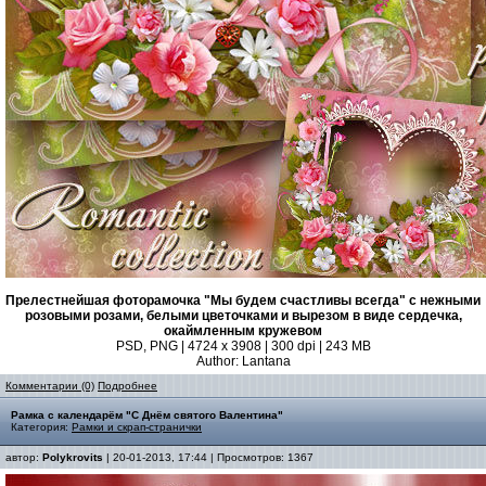
Прелестнейшая фоторамочка "Мы будем счастливы всегда" с нежными
розовыми розами, белыми цветочками и вырезом в виде сердечка,
окаймленным кружевом
PSD, PNG | 4724 x 3908 | 300 dpi | 243 MB
Author: Lantana
Комментарии (0)
Подробнее
Рамка с календарём "С Днём святого Валентина"
Категория:
Рамки и скрап-странички
автор:
Polykrovits
| 20-01-2013, 17:44 | Просмотров: 1367