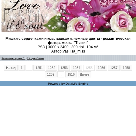
Мишки с сердечками и крылышками, нежные цветы - романтическая
фоторамочка "Ты и я"
PSD | 3000 х 2400 | 300 dpi | 104 мб
Автор:Vasilisa_miss
Комментарии (0)
Подробнее
Назад
1
...
1251
1252
1253
1254
1255
1256
1257
1258
1259
...
1516
Далее
Powered by
DataLife Engine