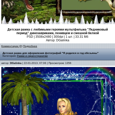
Детская рамка с любимыми героями мультфильма "Ледниковый
период" динозавриками, ленивцем и смешной белкой
PSD | 3508х2480 | 300dpi | 1 шт. | 33.31 Мб
Автор: DGalinka
Комментарии (0)
Подробнее
Детская рамка для оформления фотографий "Я родился в год обезьяны"
Категория:
Рамки и скрап-странички
автор:
DGalinka
| 22-01-2013, 07:06 | Просмотров: 1356