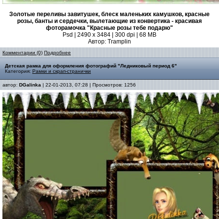
Золотые переливы завитушек, блеск маленьких камушков, красные
розы, банты и сердечки, вылетающие из конвертика - красивая
фоторамочка "Красные розы тебе подарю"
Psd | 2490 x 3484 | 300 dpi | 68 MB
Автор: Tramplin
Комментарии (0)
Подробнее
Детская рамка для оформления фотографий "Ледниковый период 6"
Категория:
Рамки и скрап-странички
автор:
DGalinka
| 22-01-2013, 07:28 | Просмотров: 1256