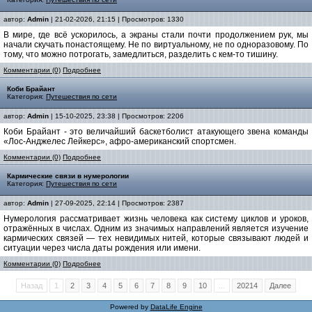
автор:
Admin
| 21-02-2026, 21:15 | Просмотров: 1330
В мире, где всё ускорилось, а экраны стали почти продолжением рук, мы
начали скучать понастоящему. Не по виртуальному, не по одноразовому. По
тому, что можно потрогать, замедлиться, разделить с кем-то тишину.
Комментарии (0)
Подробнее
Коби Брайант
Категория:
Путешествия по сети
автор:
Admin
| 15-10-2025, 23:38 | Просмотров: 2206
Коби Брайант - это величайший баскетболист атакующего звена команды
«Лос-Анджелес Лейкерс», афро-американский спортсмен.
Комментарии (0)
Подробнее
Кармические связи в нумерологии
Категория:
Путешествия по сети
автор:
Admin
| 27-09-2025, 22:14 | Просмотров: 2387
Нумерология рассматривает жизнь человека как систему циклов и уроков,
отражённых в числах. Одним из значимых направлений является изучение
кармических связей — тех невидимых нитей, которые связывают людей и
ситуации через числа даты рождения или имени.
Комментарии (0)
Подробнее
Назад
1
2
3
4
5
6
7
8
9
10
...
20214
Далее
Powered by
DataLife Engine