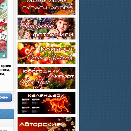
 яркие
пожки,
ки,
бнее