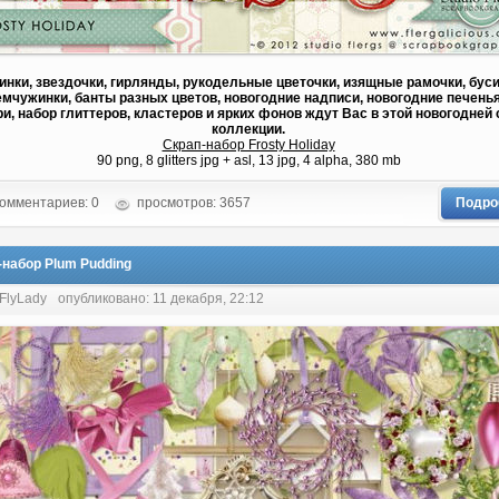
нки, звездочки, гирлянды, рукодельные цветочки, изящные рамочки, буси
мчужинки, банты разных цветов, новогодние надписи, новогодние печенья
ри, набор глиттеров, кластеров и ярких фонов ждут Вас в этой новогодней 
коллекции.
Скрап-набор Frosty Holiday
90 png, 8 glitters jpg + asl, 13 jpg, 4 alpha, 380 mb
омментариев: 0
просмотров: 3657
Подро
-набор Plum Pudding
 FlyLady
опубликовано: 11 декабря, 22:12