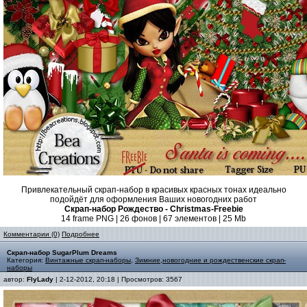
Привлекательный скрап-набор в красивых красных тонах идеально
подойдёт для оформления Ваших новогодних работ
Скрап-набор Рождество - Christmas-Freebie
14 frame PNG | 26 фонов | 67 элементов | 25 Mb
Комментарии (0)
Подробнее
Скрап-набор SugarPlum Dreams
Категория:
Винтажные скрап-наборы
,
Зимние,новогодние и рождественские скрап-
наборы
автор:
FlyLady
| 2-12-2012, 20:18 | Просмотров: 3567