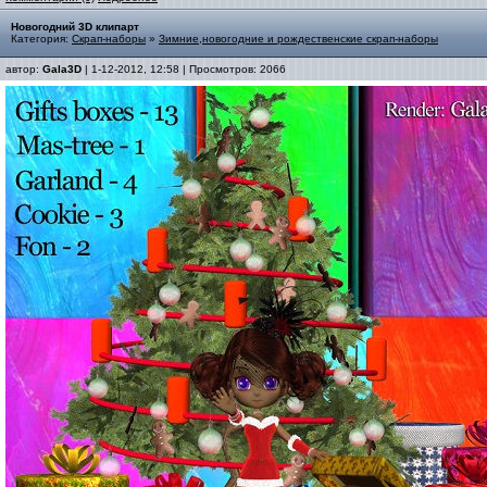
Новогодний 3D клипарт
Категория:
Скрап-наборы
»
Зимние,новогодние и рождественские скрап-наборы
автор:
Gala3D
| 1-12-2012, 12:58 | Просмотров: 2066