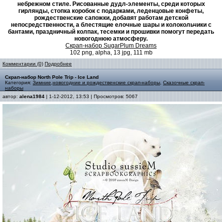
небрежном стиле. Рисованные дудл-элементы, среди которых
гирлянды, стопка коробок с подарками, леденцовые конфеты,
рождественские сапожки, добавят работам детской
непосредственности, а блестящие елочные шары и колокольчики с
бантами, праздничный колпак, тесемки и прошивки помогут передать
новогоднюю атмосферу.
Скрап-набор SugarPlum Dreams
102 png, alpha, 13 jpg, 111 mb
Комментарии (0)
Подробнее
Скрап-набор North Pole Trip - Ice Land
Категория:
Зимние,новогодние и рождественские скрап-наборы
,
Сказочные скрап-
наборы
автор:
alena1984
| 1-12-2012, 13:53 | Просмотров: 5067