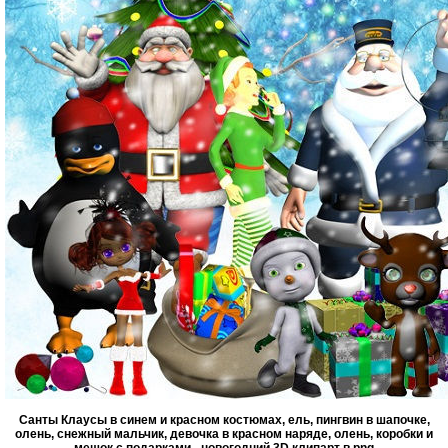
Санты Клаусы в синем и красном костюмах, ель, пингвин в шапочке,
олень, снежный мальчик, девочка в красном наряде, олень, коробки и