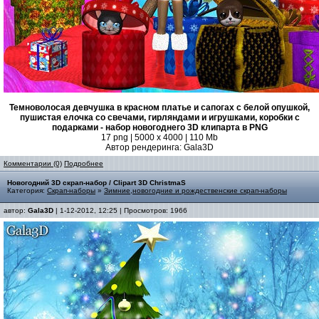
Темноволосая девчушка в красном платье и сапогах с белой опушкой,
пушистая елочка со свечами, гирляндами и игрушками, коробки с
подарками - набор новогоднего 3D клипарта в PNG
17 png | 5000 x 4000 | 110 Mb
Автор рендеринга: Gala3D
Комментарии (0)
Подробнее
Новогодний 3D скрап-набор / Clipart 3D ChristmaS
Категория:
Скрап-наборы
»
Зимние,новогодние и рождественские скрап-наборы
автор:
Gala3D
| 1-12-2012, 12:25 | Просмотров: 1966