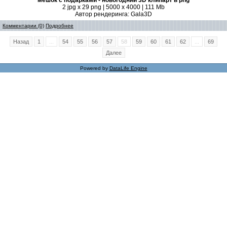
мешок с подарками - новогодний 3D клипарт в png
2 jpg x 29 png | 5000 x 4000 | 111 Mb
Автор рендеринга: Gala3D
Комментарии (0)
Подробнее
Назад
1
...
54
55
56
57
58
59
60
61
62
...
69
Далее
Powered by
DataLife Engine