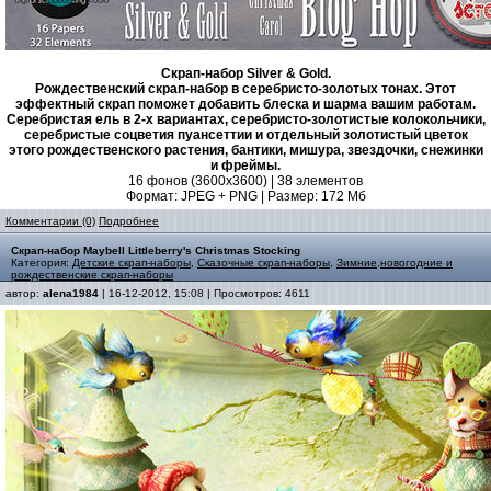
Скрап-набор Silver & Gold.
Рождественский скрап-набор в серебристо-золотых тонах. Этот
эффектный скрап поможет добавить блеска и шарма вашим работам.
Серебристая ель в 2-х вариантах, серебристо-золотистые колокольчики,
серебристые соцветия пуансеттии и отдельный золотистый цветок
этого рождественского растения, бантики, мишура, звездочки, снежинки
и фреймы.
16 фонов (3600х3600) | 38 элементов
Формат: JPEG + PNG | Размер: 172 Mб
Комментарии (0)
Подробнее
Скрап-набор Maybell Littleberry's Christmas Stocking
Категория:
Детские скрап-наборы
,
Сказочные скрап-наборы
,
Зимние,новогодние и
рождественские скрап-наборы
автор:
alena1984
| 16-12-2012, 15:08 | Просмотров: 4611