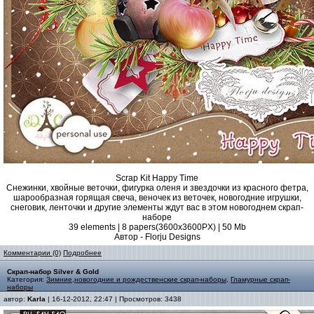
Scrap Kit Happy Time
Снежинки, хвойные веточки, фигурка оленя и звездочки из красного фетра,
шарообразная горящая свеча, веночек из веточек, новогодние игрушки,
снеговик, ленточки и другие элементы ждут вас в этом новогоднем скрап-
наборе
39 elements | 8 papers(3600x3600PX) | 50 Mb
Автор - Florju Designs
Комментарии (0)
Подробнее
Скрап-набор Silver & Gold
Категория:
Зимние,новогодние и рождественские скрап-наборы
,
Гламурные скрап-
наборы
автор:
Karla
| 16-12-2012, 22:47 | Просмотров: 3438