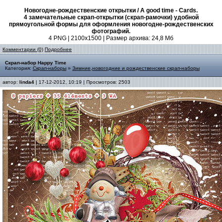
Новогодне-рождественские открытки / A good time - Cards.
4 замечательные скрап-открытки (скрап-рамочки) удобной
прямоугольной формы для оформления новогодне-рождественских
фотографий.
4 PNG | 2100x1500 | Размер архива: 24,8 Мб
Комментарии (0)
Подробнее
Скрап-набор Happy Time
Категория:
Скрап-наборы
»
Зимние,новогодние и рождественские скрап-наборы
автор:
linda4
| 17-12-2012, 10:19 | Просмотров: 2503