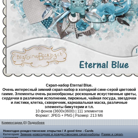
Скрап-набор Eternal Blue.
Очень интересный зимний скрап-набор в холодной сине-серой цветовой
гамме. Элементы очень разнообразны: роскошные искуственные цветы,
сердечки в различном исполнении, пирожные, чайная посуда, звездочки
и листики, клетка, скворечник, карнавальная маска, различные
элементы бижутерии и т.п.
10 фонов (3600х3600) | 111 элементов
Формат: JPEG + PNG | Размер: 213 Mб
Комментарии (0)
Подробнее
Новогодне-рождественские открытки / A good time - Cards
Категория:
Зимние,новогодние и рождественские скрап-наборы
,
Рамки и скрап-
странички