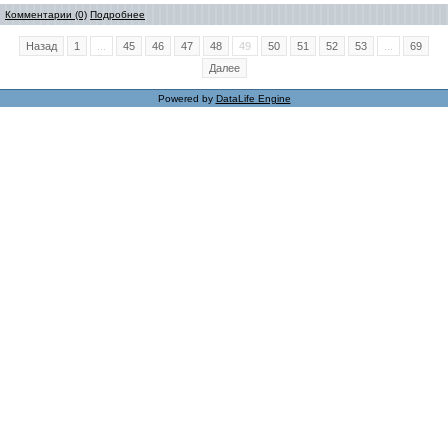
Комментарии (0)
Подробнее
Назад
1
...
45
46
47
48
49
50
51
52
53
...
69
Далее
Powered by
DataLife Engine