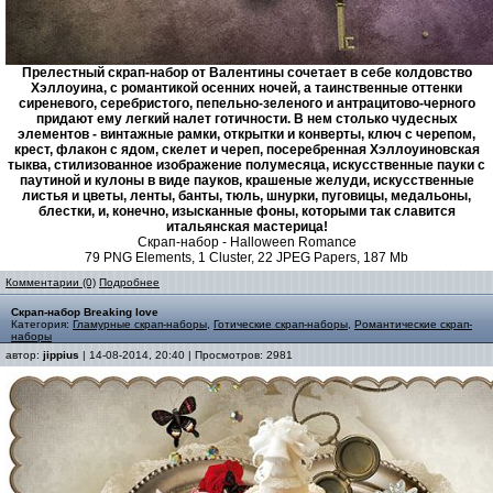
Прелестный скрап-набор от Валентины сочетает в себе колдовство
Хэллоуина, с романтикой осенних ночей, а таинственные оттенки
сиреневого, серебристого, пепельно-зеленого и антрацитово-черного
придают ему легкий налет готичности. В нем столько чудесных
элементов - винтажные рамки, открытки и конверты, ключ с черепом,
крест, флакон с ядом, скелет и череп, посеребренная Хэллоуиновская
тыква, стилизованное изображение полумесяца, искусственные пауки с
паутиной и кулоны в виде пауков, крашеные желуди, искусственные
листья и цветы, ленты, банты, тюль, шнурки, пуговицы, медальоны,
блестки, и, конечно, изысканные фоны, которыми так славится
итальянская мастерица!
Скрап-набор - Halloween Romance
79 PNG Elements, 1 Cluster, 22 JPEG Papers, 187 Mb
Комментарии (0)
Подробнее
Скрап-набор Breaking love
Категория:
Гламурные скрап-наборы
,
Готические скрап-наборы
,
Романтические скрап-
наборы
автор:
jippius
| 14-08-2014, 20:40 | Просмотров: 2981