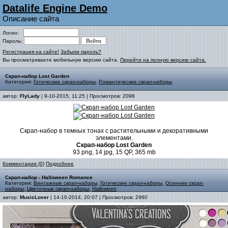
Datalife Engine Demo
Описание сайта
Логин:
Пароль:
Регистрация на сайте!
Забыли пароль?
Вы просматриваете мобильную версию сайта.
Перейти на полную версию сайта.
Скрап-набор Lost Garden
Категория:
Готические скрап-наборы
,
Романтические скрап-наборы
автор:
FlyLady
| 9-10-2015, 11:25 | Просмотров: 2098
Скрап-набор в темных тонах с растительными и декоративными
элементами.
Скрап-набор Lost Garden
93 png, 14 jpg, 15 QP, 365 mb
Комментарии (0)
Подробнее
Скрап-набор - Halloween Romance
Категория:
Винтажные скрап-наборы
,
Готические скрап-наборы
,
Осенние скрап-
наборы
,
Цветочные скрап-наборы
,
Halloween
автор:
MusicLover
| 14-10-2014, 20:07 | Просмотров: 2960