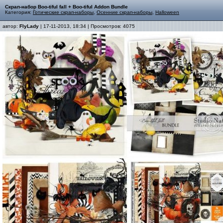
Скрап-набор Boo-tiful fall + Boo-tiful Addon Bundle
Категория:
Готические скрап-наборы
,
Осенние скрап-наборы
,
Halloween
автор:
FlyLady
| 17-11-2013, 18:34 | Просмотров: 4075