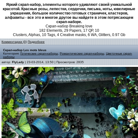
Яркий скрап-набор, элементы которого удивляют своей уникальной
красотой. Красные розы, лепестки, сердечки, письма, ноты, ювелирные
украшения, большое количество готовых страничек, кластеров,
алфавиты - все это и многое другое вы найдете в этом потрясающем
скрап-наборе.
Скрап-набор Breaking love
182 Elements, 29 Papers, 17 QP, 10
Clusters, Alphas, 10 Tags, 4 Creative masks, 6 WA, Glitters, 0.97 Gb
Комментарии (0)
Подробнее
Скрап-набор Les mots bleus
Категория:
Готические скрап-наборы
,
Романтические скрап-наборы
,
Цветочные скрап-
наборы
автор:
FlyLady
| 23-03-2014, 13:50 | Просмотров: 2835