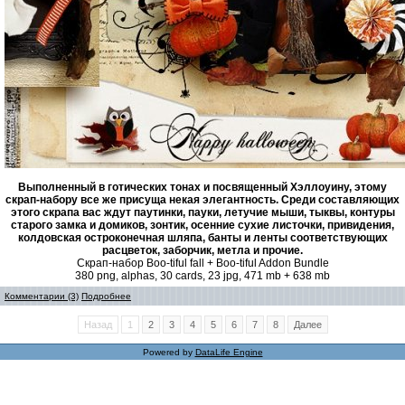
Выполненный в готических тонах и посвященный Хэллоуину, этому
скрап-набору все же присуща некая элегантность. Среди составляющих
этого скрапа вас ждут паутинки, пауки, летучие мыши, тыквы, контуры
старого замка и домиков, зонтик, осенние сухие листочки, привидения,
колдовская остроконечная шляпа, банты и ленты соответствующих
расцветок, заборчик, метла и прочие.
Скрап-набор Boo-tiful fall + Boo-tiful Addon Bundle
380 png, alphas, 30 cards, 23 jpg, 471 mb + 638 mb
Комментарии (3)
Подробнее
Назад
1
2
3
4
5
6
7
8
Далее
Powered by
DataLife Engine