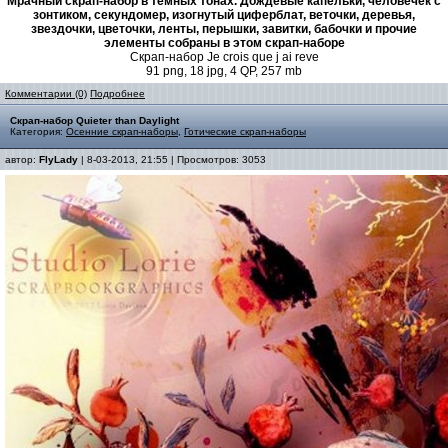
Мрачный скрап-набор в темных тонах. Дождевые капельки, человечек с
зонтиком, секундомер, изогнутый циферблат, веточки, деревья,
звездочки, цветочки, ленты, перышки, завитки, бабочки и прочие
элементы собраны в этом скрап-наборе
Скрап-набор Je crois que j ai reve
91 png, 18 jpg, 4 QP, 257 mb
Комментарии (0)
Подробнее
Скрап-набор Quieter than Daylight
Категория:
Осенние скрап-наборы
,
Готические скрап-наборы
автор:
FlyLady
| 8-03-2013, 21:55 | Просмотров: 3053