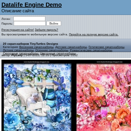
Datalife Engine Demo
Описание сайта
Логин:
Пароль:
Регистрация на сайте!
Забыли пароль?
Вы просматриваете мобильную версию сайта.
Перейти на полную версию сайта.
20 скрап-наборов TinyTurtles Designs
Категория:
Весенние скрап-наборы
,
Детские скрап-наборы
,
Готические скрап-наборы
,
Летние скрап-наборы
,
Осенние скрап-наборы
,
Романтические скрап-наборы
,
Сказочные скрап-наборы
,
Цветочные скрап-наборы
автор:
FlyLady
| 5-07-2013, 12:55 | Просмотров: 5552