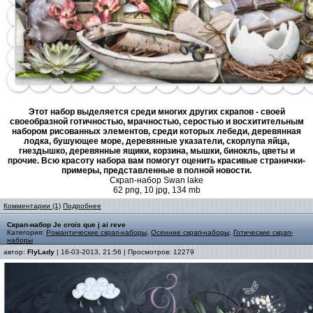
Этот набор выделяется среди многих других скрапов - своей
своеобразной готичностью, мрачностью, серостью и восхитительным
набором рисованных элементов, среди которых лебеди, деревянная
лодка, бушующее море, деревянные указатели, скорлупа яйца,
гнездышко, деревянные ящики, корзина, мышки, бинокль, цветы и
прочие. Всю красоту набора вам помогут оценить красивые странички-
примеры, представленные в полной новости.
Скрап-набор Swan lake
62 png, 10 jpg, 134 mb
Комментарии (1)
Подробнее
Скрап-набор Je crois que j ai reve
Категория:
Романтические скрап-наборы
,
Осенние скрап-наборы
,
Готические скрап-
наборы
автор:
FlyLady
| 16-03-2013, 21:56 | Просмотров: 12279