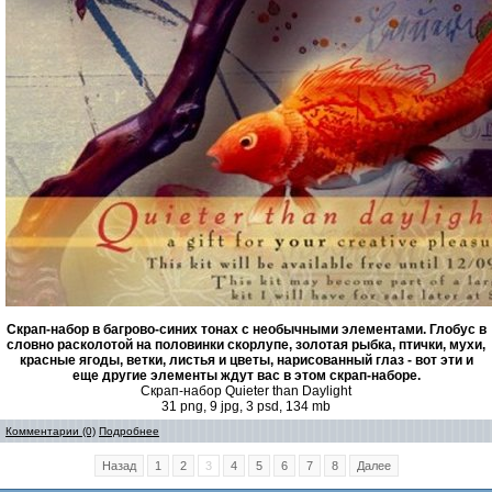
Скрап-набор в багрово-синих тонах с необычными элементами. Глобус в
словно расколотой на половинки скорлупе, золотая рыбка, птички, мухи,
красные ягоды, ветки, листья и цветы, нарисованный глаз - вот эти и
еще другие элементы ждут вас в этом скрап-наборе.
Скрап-набор Quieter than Daylight
31 png, 9 jpg, 3 psd, 134 mb
Комментарии (0)
Подробнее
Назад
1
2
3
4
5
6
7
8
Далее