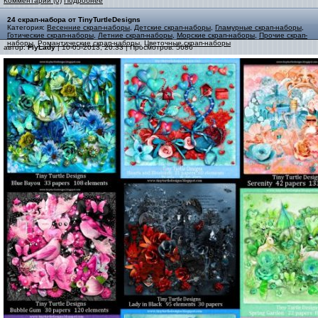
Комментарии (0)
Подробнее
24 cкрап-набора от TinyTurtleDesigns
Категория:
Весенние скрап-наборы
,
Детские скрап-наборы
,
Гламурные скрап-наборы
,
Готические скрап-наборы
,
Летние скрап-наборы
,
Морские скрап-наборы
,
Прочие скрап-
наборы
,
Романтические скрап-наборы
,
Цветочные скрап-наборы
автор:
FlyLady
| 10-05-2013, 20:33 | Просмотров: 5686