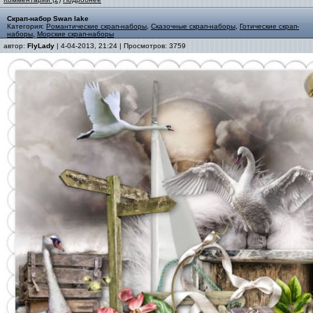
Скрап-набор Swan lake
Категория:
Романтические скрап-наборы
,
Сказочные скрап-наборы
,
Готические скрап-
наборы
,
Морские скрап-наборы
автор:
FlyLady
| 4-04-2013, 21:24 | Просмотров: 3759