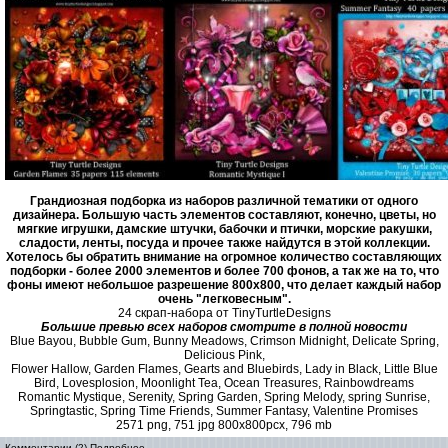
Грандиозная подборка из наборов различной тематики от одного
дизайнера. Большую часть элементов составляют, конечно, цветы, но
мягкие игрушки, дамские штучки, бабочки и птички, морские ракушки,
сладости, ленты, посуда и прочее также найдутся в этой коллекции.
Хотелось бы обратить внимание на огромное количество составляющих
подборки - более 2000 элементов и более 700 фонов, а так же на то, что
фоны имеют небольшое разрешение 800х800, что делает каждый набор
очень "легковесным".
24 cкрап-набора от TinyTurtleDesigns
Большие превью всех наборов смотрите в полной новости
Blue Bayou, Bubble Gum, Bunny Meadows, Crimson Midnight, Delicate Spring,
Delicious Pink,
Flower Hallow, Garden Flames, Gearts and Bluebirds, Lady in Black, Little Blue
Bird, Lovesplosion, Moonlight Tea, Ocean Treasures, Rainbowdreams
Romantic Mystique, Serenity, Spring Garden, Spring Melody, spring Sunrise,
Springtastic, Spring Time Friends, Summer Fantasy, Valentine Promises
2571 png, 751 jpg 800x800pcx, 796 mb
Комментарии (2)
Подробнее