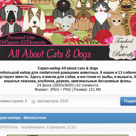
Скрап-набор All about cats & dogs
ебольшой набор для любителей домашних животных. 8 кошек и 13 собаче
ствуют вместе. Здесь и миски для собак, и косточки от рыбы, и мышата, б
кошачья лежанка, клубочек, дерево, оригинальные бесшовные фоны.
24 фона (3600х3600) | 62 элемента
Формат: JPEG + PNG | Размер: 151 Mб
омментариев: 0
просмотров: 2333
Подро
рап-набора - MelonLicious
 SRKElinna
опубликовано: 4 февраля, 22:02