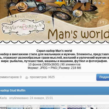
Скрап-набор Man's world
-набор в винтажном стиле для мальчишек и мужчин. Элементы, представ
ь, отражают разнообразные грани мыслей, желаний и увлечений мужчин в
мира: рыбалка, путешествия, машины и машинки, футбол и фотография.
10 фонов (3600х3600) | 90 элементов
Формат: JPEG + PNG | Размер: 218 Mб
омментариев: 0
просмотров: 3625
Подро
набор Stud Muffin
Karla
опубликовано: 24 января, 15:01