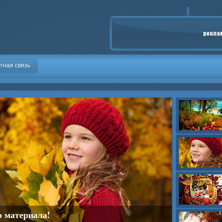
тная связь
о материала!