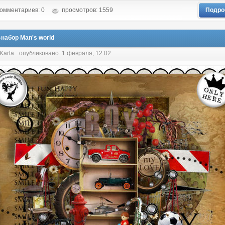
омментариев: 0
просмотров: 1559
Подро
-набор Man's world
Karla
опубликовано: 1 февраля, 12:02