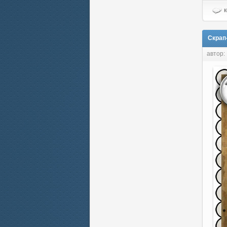
к
Скрап
автор: 