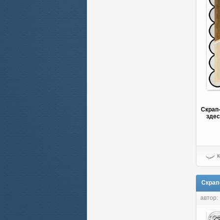
Скрап
здес
к
Скрап-
автор: 