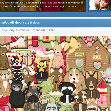
арт, детские шаблоны и костюмы, рамки для оформления фотографий,
скрап-наборы, интересные выборки для детского сада и школы и
набор All about cats & dogs
Karla
опубликовано: 5 февраля, 11:02