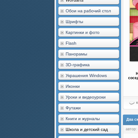
Wordarts
Обои на рабочий стол
Шрифты
Картинки и фото
Flash
Панорамы
3D-графика
Н
Украшения Windows
сосед
Иконки
Уроки и видеоуроки
к
Футажи
Книги и журналы
Два ск
Школа и детский сад
автор: