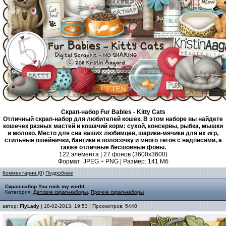
Скрап-набор Fur Babies - Kitty Cats
Отличный скрап-набор для любителей кошек. В этом наборе вы найдете
кошечек разных мастей и кошачий корм: сухой, консервы, рыбка, мышки
и молоко. Место для сна ваших любимцев, шарики-мячики для их игр,
стильные ошейнички, бантики в полосочку и много тегов с надписями, а
также отличные бесшовные фоны.
122 элемента | 27 фонов (3600х3600)
Формат: JPEG + PNG | Размер: 141 Mб
Комментарии (0)
Подробнее
Скрап-набор You rock my world
Категория:
Детские скрап-наборы
,
Прочие скрап-наборы
автор:
FlyLady
| 18-02-2013, 19:53 | Просмотров: 5440