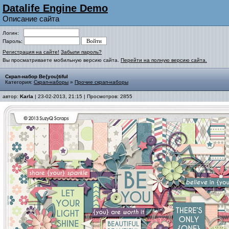
Datalife Engine Demo
Описание сайта
Логин:
Пароль:
Регистрация на сайте!
Забыли пароль?
Вы просматриваете мобильную версию сайта.
Перейти на полную версию сайта.
Скрап-набор Be{you}tiful
Категория:
Скрап-наборы
»
Прочие скрап-наборы
автор:
Karla
| 23-02-2013, 21:15 | Просмотров: 2855