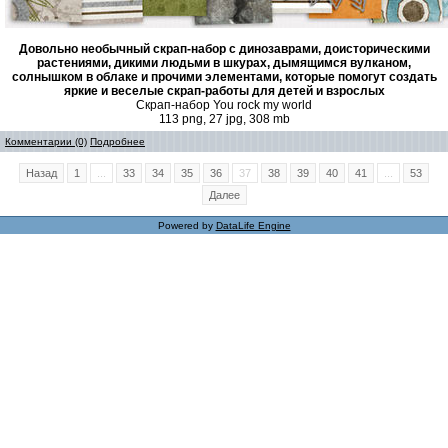
Довольно необычный скрап-набор с динозаврами, доисторическими
растениями, дикими людьми в шкурах, дымящимся вулканом,
солнышком в облаке и прочими элементами, которые помогут создать
яркие и веселые скрап-работы для детей и взрослых
Скрап-набор You rock my world
113 png, 27 jpg, 308 mb
Комментарии (0)
Подробнее
Назад
1
...
33
34
35
36
37
38
39
40
41
...
53
Далее
Powered by
DataLife Engine