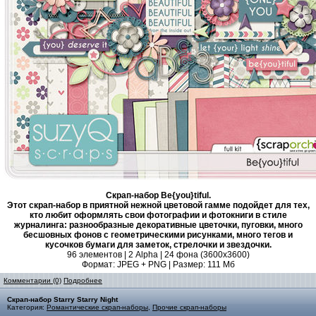
Скрап-набор Be{you}tiful.
Этот скрап-набор в приятной нежной цветовой гамме подойдет для тех,
кто любит оформлять свои фотографии и фотокниги в стиле
журналинга: разнообразные декоративные цветочки, пуговки, много
бесшовных фонов с геометрическими рисунками, много тегов и
кусочков бумаги для заметок, стрелочки и звездочки.
96 элементов | 2 Alpha | 24 фона (3600х3600)
Формат: JPEG + PNG | Размер: 111 Mб
Комментарии (0)
Подробнее
Скрап-набор Starry Starry Night
Категория:
Романтические скрап-наборы
,
Прочие скрап-наборы