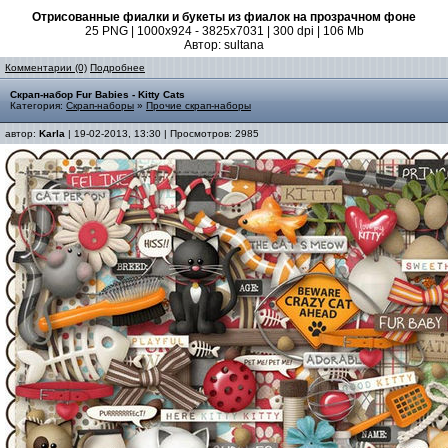
Отрисованные фиалки и букеты из фиалок на прозрачном фоне
25 PNG | 1000x924 - 3825x7031 | 300 dpi | 106 Mb
Автор: sultana
Комментарии (0)
Подробнее
Скрап-набор Fur Babies - Kitty Cats
Категория:
Скрап-наборы
»
Прочие скрап-наборы
автор:
Karla
| 19-02-2013, 13:30 | Просмотров: 2985