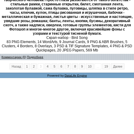
творческого человека! Просто глаза разбегаются от такого богатства -
стильные рамки, старинные открытки, билет, смотанная лента,
заколотая булавкой, сама булавка, пуговицы, шляпка в стиле ретро,
часы, ключик, кулон, птицы рисованная и игрушечная, бабочки -
металлическая и бумажная, листья цветы - искусственные и настоящие,
увядшие розы, ромашка; банты, ленты, кнопки, бусины, декоративный
скотч, а также надписи, оверлеи, готовые группы элементов, кисти для
Фотошоп и многое-многое другое, включая красивейшие фоны с
узорами и текстурой тисненой бумаги.
Скрап-набор - Bird Song
83 PNG Elements, 14 WordArts, 9 Journal Cards, 9 PNG & ABR Brushes, 5
Clusters, 4 Borders, 8 Overlays, 3 PSD & TIF Signature Templates, 4 PNG & PSD
Quickpages, 20 JPEG Papers, 569 Mb
Комментарии (0)
Подробнее
Назад
1
2
3
4
5
6
7
8
9
10
...
19
Далее
Powered by
DataLife Engine