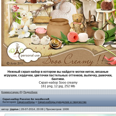
Нежный скрап-набор в котором вы найдете мотки ниток, вязаные
игрушки, сердечки, цветочки пастельных оттенков, выпечку, рамочки,
бантики.
Скрап-набор Sooo creamy
161 png, 12 jpg, 252 Mb
Комментарии (0)
Подробнее
Скрап-набор Passion for needlecraft
Категория:
Скрап-наборы
»
Скрап-наборы рукоделие и творчество
автор:
jippius
| 26-07-2014, 20:08 | Просмотров: 1936