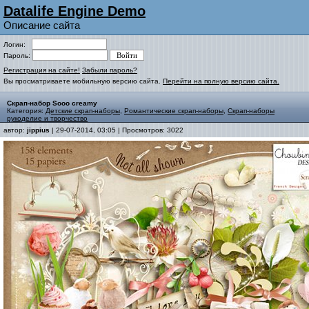
Datalife Engine Demo
Описание сайта
Логин:
Пароль:
Регистрация на сайте!
Забыли пароль?
Вы просматриваете мобильную версию сайта.
Перейти на полную версию сайта.
Скрап-набор Sooo creamy
Категория:
Детские скрап-наборы
,
Романтические скрап-наборы
,
Скрап-наборы
рукоделие и творчество
автор:
jippius
| 29-07-2014, 03:05 | Просмотров: 3022