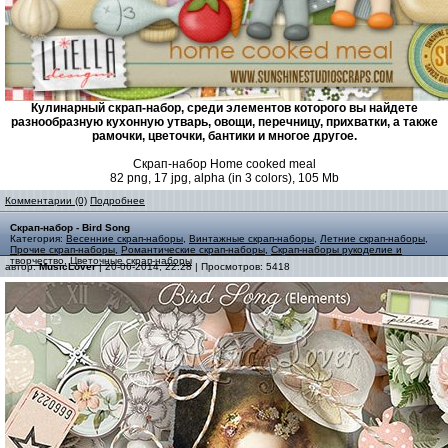
Кулинарный скрап-набор, среди элементов которого вы найдете
разнообразную кухонную утварь, овощи, перечницу, прихватки, а также
рамочки, цветочки, бантики и многое другое.
Скрап-набор Home cooked meal
82 png, 17 jpg, alpha (in 3 colors), 105 Mb
Комментарии (0)
Подробнее
Скрап-набор - Bird Song
Категория:
Весенние скрап-наборы
,
Винтажные скрап-наборы
,
Летние скрап-наборы
,
Прочие скрап-наборы
,
Романтические скрап-наборы
,
Скрап-наборы рукоделие и
творчество
,
Цветочные скрап-наборы
автор:
MusicLover
| 20-06-2014, 22:28 | Просмотров: 5418