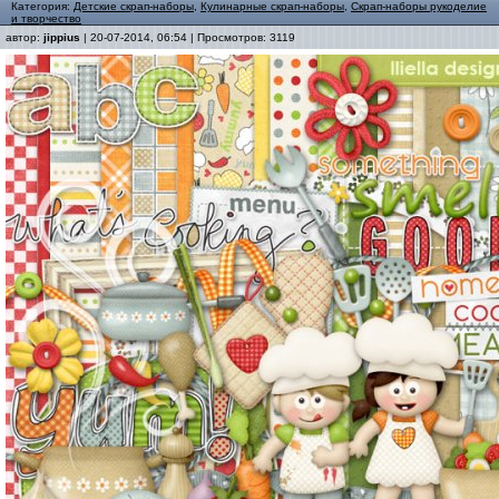
Категория:
Детские скрап-наборы
,
Кулинарные скрап-наборы
,
Скрап-наборы рукоделие
и творчество
автор:
jippius
| 20-07-2014, 06:54 | Просмотров: 3119