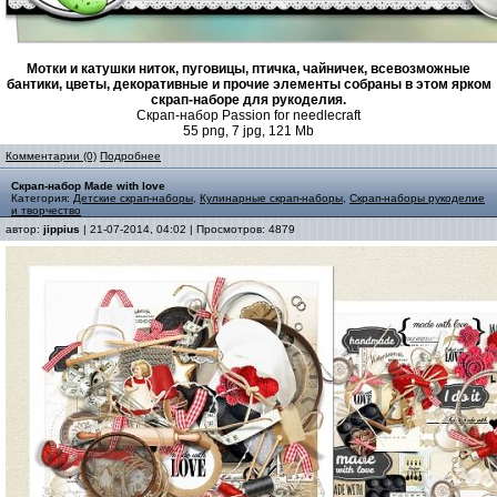
Мотки и катушки ниток, пуговицы, птичка, чайничек, всевозможные
бантики, цветы, декоративные и прочие элементы собраны в этом ярком
скрап-наборе для рукоделия.
Скрап-набор Passion for needlecraft
55 png, 7 jpg, 121 Mb
Комментарии (0)
Подробнее
Скрап-набор Made with love
Категория:
Детские скрап-наборы
,
Кулинарные скрап-наборы
,
Скрап-наборы рукоделие
и творчество
автор:
jippius
| 21-07-2014, 04:02 | Просмотров: 4879