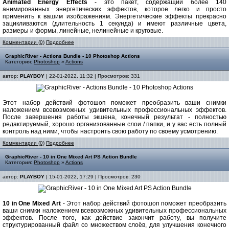
Animated Energy Effects
- это пакет, содержащий более 140
анимированных энергетических эффектов, которое легко и просто
применить к вашим изображениям. Энергетические эффекты прекрасно
зацикливаются (длительность 1 секунда) и имеют различные цвета,
размеры и формы, линейные, нелинейные и круговые.
Комментарии (0)
Подробнее
GraphicRiver - Actions Bundle - 10 Photoshop Actions
Категория:
Photoshop
»
Actions
автор:
PLAYBOY
| 22-01-2022, 11:32 | Просмотров: 331
Этот набор действий фотошоп поможет преобразить ваши снимки
наложением всевозможных удивительных профессиональных эффектов.
После завершения работы экшена, конечный результат - полностью
редактируемый, хорошо организованные слои / папки, и у вас есть полный
контроль над ними, чтобы настроить свою работу по своему усмотрению.
Комментарии (0)
Подробнее
GraphicRiver - 10 in One Mixed Art PS Action Bundle
Категория:
Photoshop
»
Actions
автор:
PLAYBOY
| 15-01-2022, 17:29 | Просмотров: 230
10 in One Mixed Art
- Этот набор действий фотошоп поможет преобразить
ваши снимки наложением всевозможных удивительных профессиональных
эффектов. После того, как действие закончит работу, вы получите
структурированный файл со множеством слоёв, для улучшения конечного