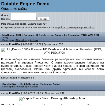
Datalife Engine Demo
Описание сайта
Логин:
Пароль:
Регистрация на сайте!
Забыли пароль?
Вы просматриваете мобильную версию сайта.
Перейти на полную версию сайта.
InkyDeals - 1000+ Premium HD Overlays and Actions for Photoshop (PNG, ATN, PSD,
JPG)
Категория:
Photoshop
»
Actions
автор:
PLAYBOY
| 6-10-2022, 16:56 | Просмотров: 352
В этом наборе вы найдете большое разнообразие высококачественных
наложений и экшенов Photoshop. С этим замечательным набором вы
сможете украсить ваш проект! Хотите ли вы добавить в свои изображения
красоты, очарования, эмоций или других эффектов, вы можете легко
сделать это с помощью этих ресурсов Photoshop.
Комментарии (0)
Подробнее
GraphicRiver - Sketch Drawing - Photoshop Action
Категория:
Photoshop
»
Actions
автор:
PLAYBOY
| 12-09-2022, 17:19 | Просмотров: 249