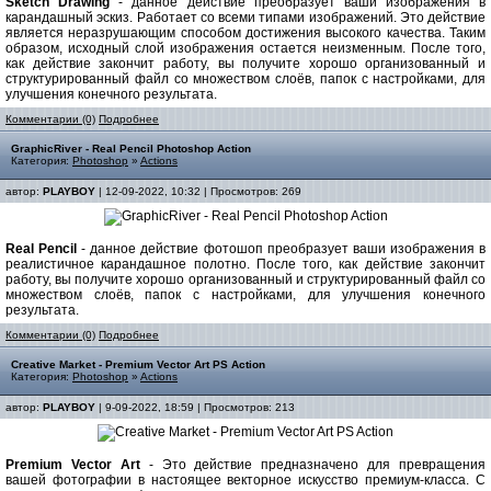
Sketch Drawing
- данное действие преобразует ваши изображения в
карандашный эскиз. Работает со всеми типами изображений. Это действие
является неразрушающим способом достижения высокого качества. Таким
образом, исходный слой изображения остается неизменным. После того,
как действие закончит работу, вы получите хорошо организованный и
структурированный файл со множеством слоёв, папок с настройками, для
улучшения конечного результата.
Комментарии (0)
Подробнее
GraphicRiver - Real Pencil Photoshop Action
Категория:
Photoshop
»
Actions
автор:
PLAYBOY
| 12-09-2022, 10:32 | Просмотров: 269
Real Pencil
- данное действие фотошоп преобразует ваши изображения в
реалистичное карандашное полотно. После того, как действие закончит
работу, вы получите хорошо организованный и структурированный файл со
множеством слоёв, папок с настройками, для улучшения конечного
результата.
Комментарии (0)
Подробнее
Creative Market - Premium Vector Art PS Action
Категория:
Photoshop
»
Actions
автор:
PLAYBOY
| 9-09-2022, 18:59 | Просмотров: 213
Premium Vector Art
- Это действие предназначено для превращения
вашей фотографии в настоящее векторное искусство премиум-класса. С