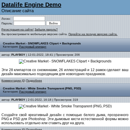
Datalife Engine Demo
Описание сайта
Логин:
Пароль:
Регистрация на сайте!
Забыли пароль?
Вы просматриваете мобильную версию сайта.
Перейти на полную версию сайта.
Creative Market - SNOWFLAKES Clipart + Backgrounds
Категория:
Растровый клипарт
автор:
PLAYBOY
| 12-01-2022, 18:41 | Просмотров: 206
Эти 28 клипартов со снежинками, 26 иллюстраций и 12 рамок сделают ваш
дизайн максимально подходящим для новогодних праздников.
Комментарии (0)
Подробнее
Creative Market - White Smoke Transparent (PNG, PSD)
Категория:
Растровый клипарт
автор:
PLAYBOY
| 2-01-2022, 16:18 | Просмотров: 319
Создайте свой креативный дизайн с помощью белого дыма, прозрачного
PNG и PSD для Photoshop. Эти дымовые кисти естественной формы можно
использовать отдельно или ставить друг на друга.
Комментарии (0)
Подробнее