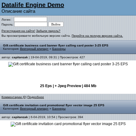
Datalife Engine Demo
Описание сайта
Логин:
Пароль:
Регистрация на сайте!
Забыли пароль?
Вы просматриваете мобильную версию сайта.
Перейти на полную версию сайта.
Gift certificate business card banner flyer calling card poster 3-25 EPS
Категория:
Векторный клипарт
»
Баннеры
автор:
capitanzak
| 19-04-2019, 09:31 | Просмотров: 427
25 Eps | + Jpeg Preview | 484 Mb
Комментарии (0)
Подробнее
Gift certificate invitation card promotional flyer vector image 25 EPS
Категория:
Векторный клипарт
»
Баннеры
автор:
capitanzak
| 6-04-2019, 10:54 | Просмотров: 394