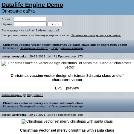
Datalife Engine Demo
Описание сайта
Логин:
Пароль:
Регистрация на сайте!
Забыли пароль?
Вы просматриваете мобильную версию сайта.
Перейти на полную версию сайта.
Christmas vaccine vector design christmas 3d santa claus and elf characters vector
Категория:
Векторный клипарт
»
Праздничный клипарт
автор:
wertyozka
| 29-12-2021, 14:44 | Просмотров: 173
Christmas vaccine vector design christmas 3d santa claus and elf
characters vector
EPS + preview
Комментарии (0)
Подробнее
Christmas vector set merry christmas with santa claus
Категория:
Векторный клипарт
»
Праздничный клипарт
автор:
wertyozka
| 29-12-2021, 14:44 | Просмотров: 168
Christmas vector set merry christmas with santa claus