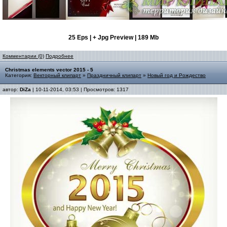
25 Eps | + Jpg Preview | 189 Mb
Комментарии (0)
Подробнее
Christmas elements vector 2015 - 5
Категория:
Векторный клипарт
»
Праздничный клипарт
»
Новый год и Рождество
автор:
DiZa
| 10-11-2014, 03:53 | Просмотров: 1317