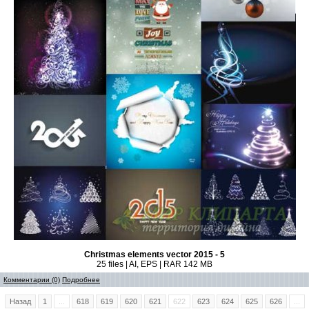
Christmas elements vector 2015 - 5
25 files | AI, EPS | RAR 142 MB
Комментарии (0)
Подробнее
Назад
1
...
618
619
620
621
622
623
624
625
626
...