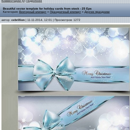
Комментарии (0)
Подробнее
Beautiful vector template for holiday cards from stock - 25 Eps
Категория:
Векторный клипарт
»
Праздничный клипарт
»
Другие праздники
автор:
cebrillion
| 11-11-2014, 12:01 | Просмотров: 1272