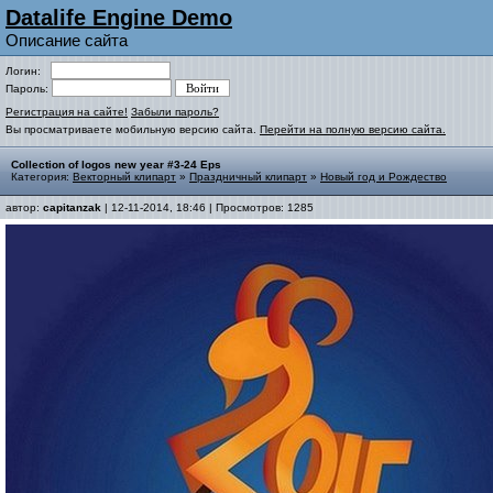
Datalife Engine Demo
Описание сайта
Логин:
Пароль:
Регистрация на сайте!
Забыли пароль?
Вы просматриваете мобильную версию сайта.
Перейти на полную версию сайта.
Collection of logos new year #3-24 Eps
Категория:
Векторный клипарт
»
Праздничный клипарт
»
Новый год и Рождество
автор:
capitanzak
| 12-11-2014, 18:46 | Просмотров: 1285