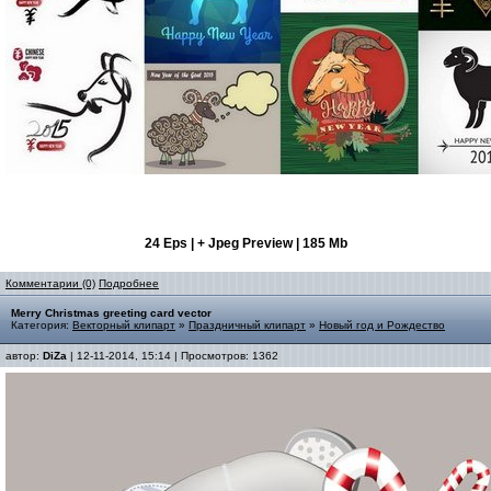
24 Eps | + Jpeg Preview | 185 Mb
Комментарии (0)
Подробнее
Merry Christmas greeting card vector
Категория:
Векторный клипарт
»
Праздничный клипарт
»
Новый год и Рождество
автор:
DiZa
| 12-11-2014, 15:14 | Просмотров: 1362