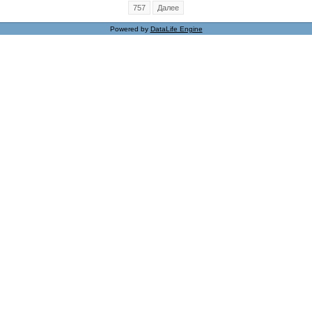
757
Далее
Powered by
DataLife Engine